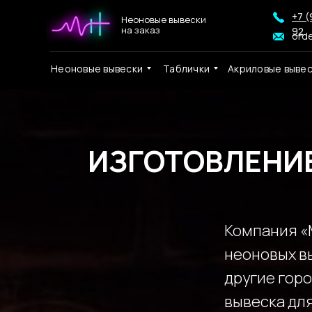
+7 (
Неоновые вывески
на заказ
92
ord
Неоновые вывески
Таблички
Акриловые выве
ИЗГОТОВЛЕНИЕ
Компания «
неоновых вы
другие горо
вывеска для