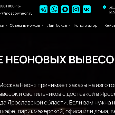
980) 800-16-
ул.
Мо
er@moscowneon.ru
ски
Объёмные буквы
Лайтбоксы
Конструктор
Кейс
 НЕОНОВЫХ ВЫВЕСО
Москва Неон» принимает заказы на изгот
весок и светильников с доставкой в Ярос
да Ярославской области. Если вам нужна 
 кафе, парикмахерской, офиса или дома, в