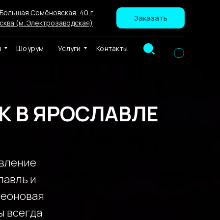
 Большая Семёновская, 40,г.
Заказать
сква (м. Электрозаводская)
ы
Шоурум
Услуги
Контакты
К В ЯРОСЛАВЛЕ
овление
лавль и
неоновая
ы всегда