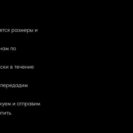
ятся размеры и
 нам по
ски в течение
ы передадим
акуем и отправим
тить.