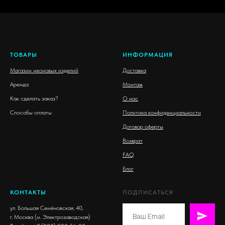
ТОВАРЫ
ИНФОРМАЦИЯ
Магазин неоновых изделий
Доставка
Аренда
Монтаж
Как сделать заказ?
О нас
Способы оплаты
Политика конфиденциальности
Договор оферты
Возврат
FAQ
Блог
КОНТАКТЫ
ПОДПИСАТЬСЯ
ул. Большая Семёновская, 40,
г. Москва
(
м. Электрозаводская)