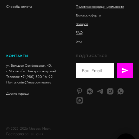
Способы оплаты
Политика конфиденциальности
Договор оферты
Возврат
FAQ
Блог
КОНТАКТЫ
ПОДПИСАТЬСЯ
ул. Большая Семёновская, 40,
г. Москва
(
м. Электрозаводская)
Телефон:
+7 (980) 800-16-92
Почта: order@moscowneon.ru
Другие города
© 2022-2026 Moscow Neon.
Все права защищены.