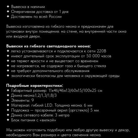
✦ Вывеска в наличии
✦ Оперативная доставка от 1 дня
✦ Доставляем по всей России
Вывеска изготовлена из гибкого неона и предназначен для
установки внутри помещения: на стене, на внутренней части окна
или входной двери.
Вывески из гибкого светодиодного неона:
✦ легко устанавливаются и подключаются к сети 220В
✦ имеют длительный срок эксплуатации от 50 000 часов
✦ не теряют яркости и не выцветают со временем
✦ не нагревается, не содержат газа и бьющего стекла
✦ не требуют дополнительного обслуживания
✦ экологически безопасны для человека и окружающей среды
Подробные характеристики:
✦ Габаритный размер: 11х46/46х13/60х15/100х25 см
✦ Длина неона:1,2/1,3/1,8/3
✦ Элементы: 9
✦ Материал: гибкий LED. Толщина неона: 6 мм
✦ Подложка — прозрачный акрил (оргстекло) 5 мм
✦ Длина сетевого кабеля: 3 метра
✦ Блок питания с «вилкой»
Мы можем изготовить подобную или любую другую вывеску и декор,
необходимого Вам размера и цвета свечения неона.