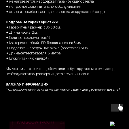
✦ не нагревается, не содержат газа и бьющего стекла
✦ не требуют дополнительного обслуживания
✦ экологически безопасны для человека и окружающей среды
Подробные характеристики:
✦ Габаритный размер: 30 х 30 см.
✦ Длина неона: 2 м.
✦ Количество элементов: 14
✦ Материал: гибкий LED. Толщина неона: 6 мм
✦ Подложка — прозрачный акрил (оргстекло) 5 мм
✦ Длина сетевого кабеля: 3 метра
✦ Блок питания с «вилкой»
Мы можем изготовить подобную или любую другую вывеску и декор,
необходимого вам размера и цвета свечения неона.
ВАЖНАЯ ИНФОРМАЦИЯ!
После оформления заказа мы свяжемся с вами для уточнения деталей.