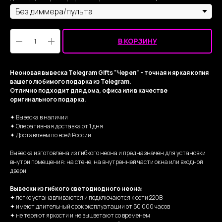
В КОРЗИНУ
Неоновая вывеска Telegram Gifts "Череп" - точная и яркая копия
вашего любимого подарка из Telegram.
Отлично подходит для дома, офиса или в качестве
оригинального подарка.
✦ Вывеска в наличии
✦ Оперативная доставка от 1 дня
✦ Доставляем по всей России
Вывеска изготовлена из гибкого неона и предназначен для установки
внутри помещения: на стене, на внутренней части окна или входной
двери.
Вывески из гибкого светодиодного неона:
✦ легко устанавливаются и подключаются к сети 220В
✦ имеют длительный срок эксплуатации от 50 000 часов
✦ не теряют яркости и не выцветают со временем