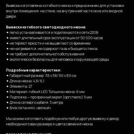
Вывеска изготовлена из гибкого неона и предназначен для установки
внутри помещения: на стене, на внутренней части окна или входной
двери.
Вывески из гибкого светодиодного неона:
✦ легко устанавливаются и подключаются к сети 220В
✦ имеют длительный срок эксплуатации от 50 000 часов
✦ не теряют яркости и не выцветают со временем
✦ не нагревается, не содержат газа и бьющего стекла
✦ не требуют дополнительного обслуживания
✦ экологически безопасны для человека и окружающей среды
Подробные характеристики:
✦ Габаритный размер: 38 х 58/ 50 х 80 см
✦ Длина неона: 4,8/ 6,1
✦ Элементы: 27
✦ Материал: гибкий LED. Толщина неона: 6 мм
✦ Подложка — прозрачный акрил (оргстекло) 5 мм
✦ Длина сетевого кабеля: 3 метра
✦ Блок питания с «вилкой»
Мы можем изготовить подобную или любую другую вывеску и декор,
необходимого вам размера и цвета свечения неона.