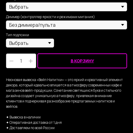
Диммер (контроллер яркости и режимами мигания)
Тип подложки
В КОРЗИНУ
Неоновая вывеска «Вейп Напитки» — это яркий и креативный элемент
декора, который идеально впишется в атмосферу современных кафе и
магазинов вейп-продукции. Сочетание светящихся букв и стильного
дизайна создает уникальную атмосферу, привлекая внимание
клиентов и подчеркивая разнообразие предлагаемых напитков и
вейпов.
✦ Вывеска в наличии
✦ Оперативная доставка от 1 дня
✦ Доставляем по всей России