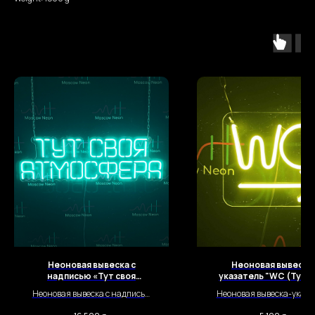
Неоновая вывеска с
Неоновая вывеска
надписью «Тут своя
указатель "WC (Туал
атмосфера»
(20 х 18 см.)
Неоновая вывеска с надписью
Неоновая вывеска-указа
"Тут своя атмосфера" – это
«WC (Туалет)» — яркий