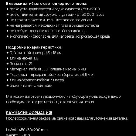
Вывески из гибкого светодиодного неона:
✦ легко устанавливаются и подключаются к сети 220В
✦ имеют длительный срок эксплуатации от 50 000 часов
✦ не теряют яркости и не выцветают со временем
✦ не нагревается, не содержат газа и бьющего стекла
✦ не требуют дополнительного обслуживания
✦ экологически безопасны для человека и окружающей среды
Подробные характеристики:
✦ Габаритный размер: 43 х 18 см
✦ Длина неона: 1,9
✦ Элементы: 21
✦ Материал: гибкий LED. Толщина неона: 6 мм
✦ Подложка — прозрачный акрил (оргстекло) 5 мм
✦ Длина сетевого кабеля: 3 метра
✦ Блок питания с «вилкой»
Мы можем изготовить подобную или любую другую вывеску и декор,
необходимого вам размера и цвета свечения неона.
ВАЖНАЯ ИНФОРМАЦИЯ!
После оформления заказа мы свяжемся с вами для уточнения деталей.
LxWxH: 450x50x200 mm
Weight: 1500 g