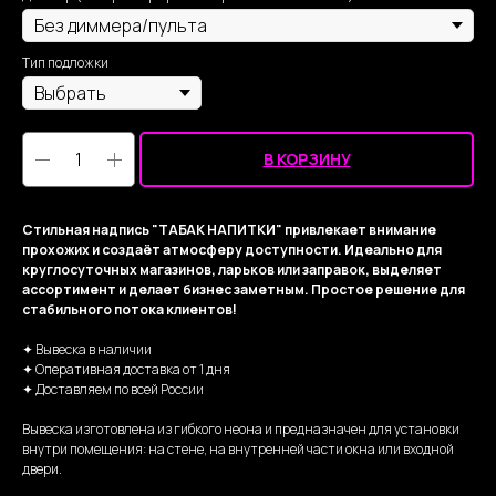
Тип подложки
В КОРЗИНУ
Стильная надпись "ТАБАК НАПИТКИ" привлекает внимание
прохожих и создаёт атмосферу доступности. Идеально для
круглосуточных магазинов, ларьков или заправок, выделяет
ассортимент и делает бизнес заметным. Простое решение для
стабильного потока клиентов!
✦ Вывеска в наличии
✦ Оперативная доставка от 1 дня
✦ Доставляем по всей России
Вывеска изготовлена из гибкого неона и предназначен для установки
внутри помещения: на стене, на внутренней части окна или входной
двери.