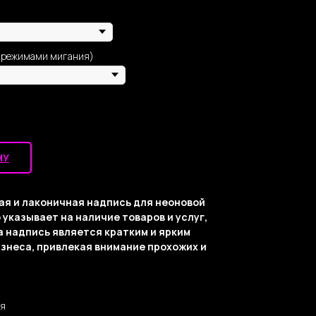
и режимами мигания)
НУ
ная и лаконичная надпись для неоновой
 указывает на наличие товаров и услуг,
а надпись является кратким и ярким
знеса, привлекая внимание прохожих и
ня