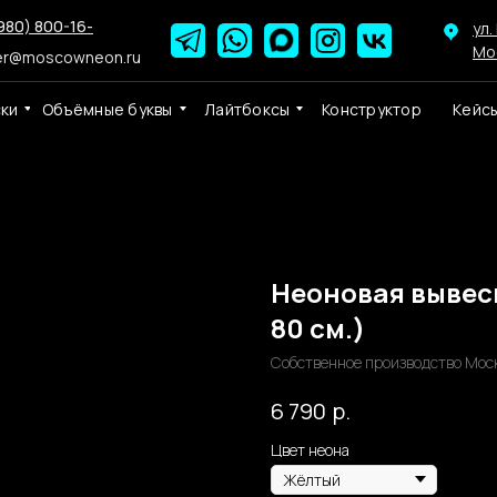
980) 800-16-
ул.
Мо
er@moscowneon.ru
ски
Объёмные буквы
Лайтбоксы
Конструктор
Кейс
Неоновая вывеск
80 см.)
Собственное производство Мос
р.
6 790
Цвет неона