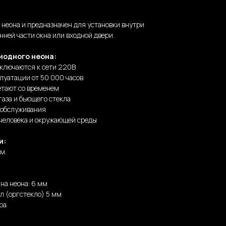
о неона и предназначен для установки внутри
нней части окна или входной двери.
иодного неона:
дключаются к сети 220В
луатации от 50 000 часов
етают со временем
газа и бьющего стекла
 обслуживания
 человека и окружающей среды
и:
м.
на неона: 6 мм
л (оргстекло) 5 мм
ра