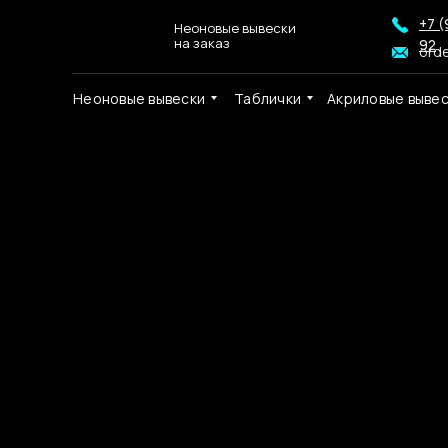
+7 (
Неоновые вывески
на заказ
92
ord
Неоновые вывески
Таблички
Акриловые выве