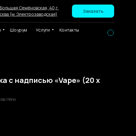
 Большая Семёновская, 40,г.
Заказать
сква (м. Электрозаводская)
ы
Шоурум
Услуги
Контакты
а с надписью «Vape» (20 х
ква Неон