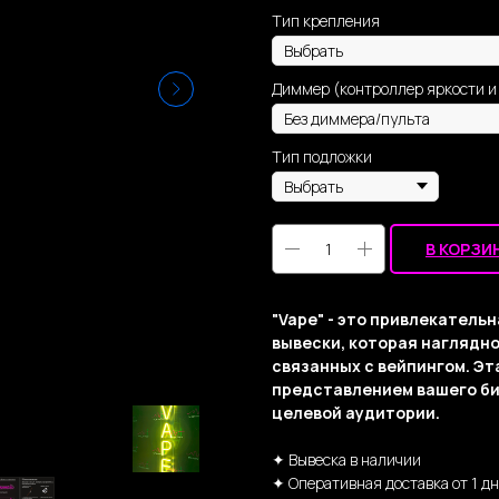
Тип крепления
Диммер (контроллер яркости 
Тип подложки
В КОРЗИ
"Vape" - это привлекатель
вывески, которая наглядно
связанных с вейпингом. Эт
представлением вашего би
целевой аудитории.
✦ Вывеска в наличии
✦ Оперативная доставка от 1 д