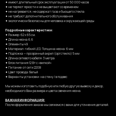
✦ имеют длительный срок эксплуатации от 50 000 часов
✦ не теряют яркости и не выцветают со временем
✦ не нагревается, не содержат газа и бьющего стекла
✦ не требуют дополнительного обслуживания
✦ экологически безопасны для человека и окружающей среды
Подробные характеристики:
✦ Размер: 62 х 65 см.
✦ Длина неона:6,6
✦ Элементы:49
✦ Материал: гибкий LED. Толщина неона: 6 мм
✦ Подложка — прозрачный акрил (оргстекло) 5 мм
✦ Длина сетевого кабеля: 3 метра
✦ Блок питания 12 Вт с «вилкой»
✦ Питание: от сети 220В
✦ Цвет провода: белый
✦ Варианты установки: на стену / в подвес
Мы можем изготовить подобную или любую другую вывеску и декор,
необходимого Вам размера и цвета свечения неона.
ВАЖНАЯ ИНФОРМАЦИЯ!
После оформления заказа мы свяжемся с вами для уточнения деталей.