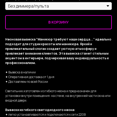
В КОРЗИНУ
Неоновая вывеска "Маникюр требуют наши сердца..." идеально
подходит для студии красоты или маникюра. Яркий и
привлекательный слоган создает уютную атмосферу и
привлекает внимание клиентов. Эта вывеска станет стильным
акцентом в интерьере, подчеркивая вашу индивидуальность и
профессионализм.
✦ Вывеска в наличии
✦ Оперативная доставка от 1 дня
✦ Доставляем по всей России
Светильник изготовлен из гибкого неона и предназначен для
установки внутри помещения: на стене, на внутренней части окна или
входной двери.
Вывески из гибкого светодиодного неона:
✦ легко устанавливаются и подключаются к сети 220В