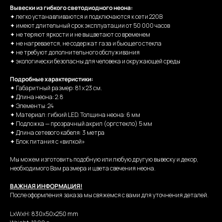
Вывески из гибкого светодиодного неона:
✦ легко устанавливаются и подключаются к сети 220В
✦ имеют длительный срок эксплуатации от 50 000 часов
✦ не теряют яркости и не выцветают со временем
✦ не нагревается, не содержат газа и бьющего стекла
✦ не требуют дополнительного обслуживания
✦ экологически безопасны для человека и окружающей среды
Подробные характеристики:
✦ Габаритный размер: 81 х 23 см.
✦ Длина неона: 2.8
✦ Элементы: 24
✦ Материал: гибкий LED. Толщина неона: 6 мм
✦ Подложка — прозрачный акрил (оргстекло) 5 мм
✦ Длина сетевого кабеля: 3 метра
✦ Блок питания с «вилкой»
Мы можем изготовить подобную или любую другую вывеску и декор,
необходимого Вам размера и цвета свечения неона.
ВАЖНАЯ ИНФОРМАЦИЯ!
После оформления заказа мы свяжемся с вами для уточнения деталей.
LxWxH: 830x50x250 mm