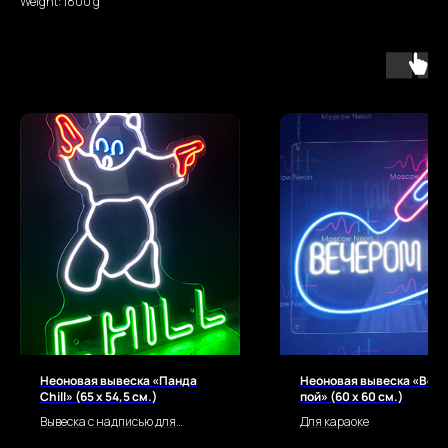
Weight: 1800 g
Неоновая вывеска «Панда
Неоновая вывеска «Веч
Chill» (65 х 54,5 см.)
пой» (60 х 60 см.)
Вывеска с надписью для
Для караоке
вечеринки, бара или клуба