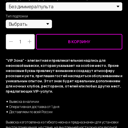
Тип подложки
В КОРЗИНУ
"VIP Зона" - элегантная и привлекательная надпись для
неоновой вывески, которая указывает на особое место. Яркие
неоновые буквы привлекут внимание и создадут атмосферу
роскоши и уюта, приглашая гостей насладиться обслуживанием и
уникальным опытом. Этот знак будет идеальным дополнением
для ночных клубов, ресторанов, отелей или любых других мест,
предлагающих VIP-услуги.
✦ Вывеска в наличии
✦ Оперативная доставка от 1 дня
✦ Доставляем по всей России
Вывеска изготовлена из гибкого неона и предназначен для установки
внутри помещения: на стене, на внутренней части окна или входной