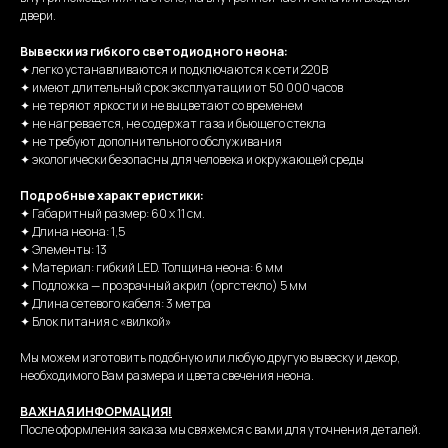
двери.
Вывески из гибкого светодиодного неона:
✦ легко устанавливаются и подключаются к сети 220В
✦ имеют длительный срок эксплуатации от 50 000 часов
✦ не теряют яркости и не выцветают со временем
✦ не нагревается, не содержат газа и бьющего стекла
✦ не требуют дополнительного обслуживания
✦ экологически безопасны для человека и окружающей среды
Подробные характеристики:
✦ Габаритный размер: 60 x 11 см.
✦ Длина неона: 1,5
✦ Элементы: 13
✦ Материал: гибкий LED. Толщина неона: 6 мм
✦ Подложка — прозрачный акрил (оргстекло) 5 мм
✦ Длина сетевого кабеля: 3 метра
✦ Блок питания с «вилкой»
Мы можем изготовить подобную или любую другую вывеску и декор,
необходимого Вам размера и цвета свечения неона.
ВАЖНАЯ ИНФОРМАЦИЯ!
После оформления заказа мы свяжемся с вами для уточнения деталей.