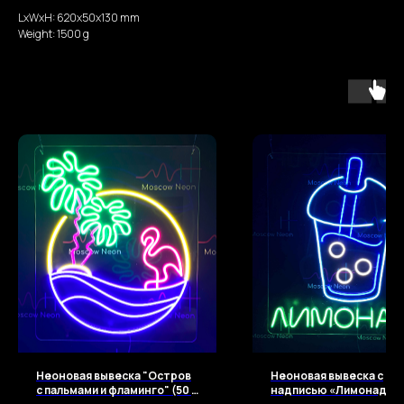
LxWxH: 620x50x130 mm
Weight: 1500 g
Неоновая вывеска "Остров
Неоновая вывеска с
с пальмами и фламинго" (50 х
надписью «Лимонады» (