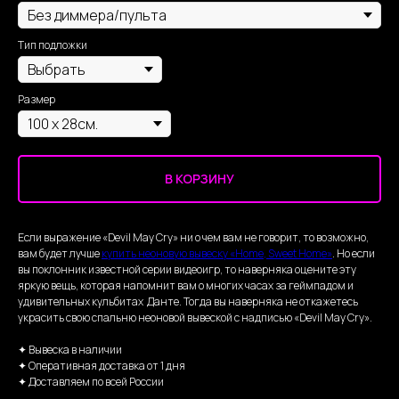
Тип подложки
Размер
В КОРЗИНУ
Если выражение «Devil May Cry» ни о чем вам не говорит, то возможно,
вам будет лучше
купить неоновую вывеску «Home, Sweet Home»
. Но если
вы поклонник известной серии видеоигр, то наверняка оцените эту
яркую вещь, которая напомнит вам о многих часах за геймпадом и
удивительных кульбитах Данте. Тогда вы наверняка не откажетесь
украсить свою спальню неоновой вывеской с надписью «Devil May Cry».
✦ Вывеска в наличии
✦ Оперативная доставка от 1 дня
✦ Доставляем по всей России