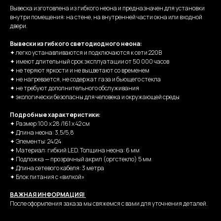
Вывеска изготовлена из гибкого неона и предназначен для установки
внутри помещения: на стене, на внутренней части окна или входной
двери.
Вывески из гибкого светодиодного неона:
✦ легко устанавливаются и подключаются к сети 220В
✦ имеют длительный срок эксплуатации от 50 000 часов
✦ не теряют яркости и не выцветают со временем
✦ не нагревается, не содержат газа и бьющего стекла
✦ не требуют дополнительного обслуживания
✦ экологически безопасны для человека и окружающей среды
Подробные характеристики:
✦ Размер:100 х 28 /161 x 42 см
✦ Длина неона: 3,5/5,8
✦ Элементы: 24/24
✦ Материал: гибкий LED. Толщина неона: 6 мм
✦ Подложка — прозрачный акрил (оргстекло) 5 мм
✦ Длина сетевого кабеля: 3 метра
✦ Блок питания с «вилкой»
ВАЖНАЯ ИНФОРМАЦИЯ!
После оформления заказа мы свяжемся с вами для уточнения деталей.