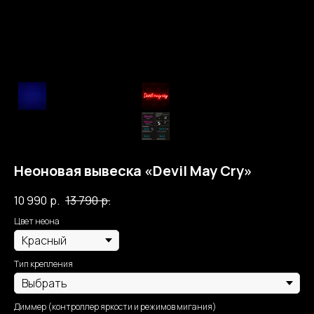
Неоновая вывеска «Devil May Cry»
10 990
р.
13 790
р.
Цвет неона
Тип крепления
Диммер (контроллер яркости и режимов мигания)