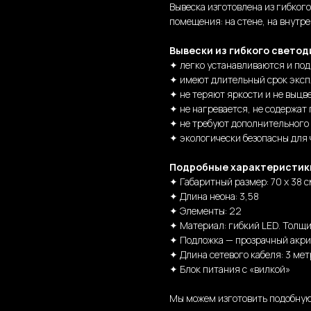
Вывеска изготовлена из гибког
помещения: на стене, на внутре
Вывески из гибкого светод
✦ легко устанавливаются и по
✦ имеют длительный срок эксп
✦ не теряют яркости и не выцв
✦ не нагревается, не содержат 
✦ не требуют дополнительного
✦ экологически безопасны для
Подробные характеристик
✦ Габаритный размер: 70 х 38 с
✦ Длина неона: 3,58
✦ Элементы: 22
✦ Материал: гибкий LED. Толщи
✦ Подложка — прозрачный акри
✦ Длина сетевого кабеля: 3 мет
✦ Блок питания с «вилкой»
Мы можем изготовить подобную