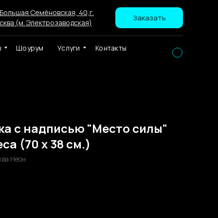
 Большая Семёновская, 40,г.
Заказать
сква (м. Электрозаводская)
ы
Шоурум
Услуги
Контакты
ка с надписью "Место силы"
са (70 х 38 см.)
ква Неон