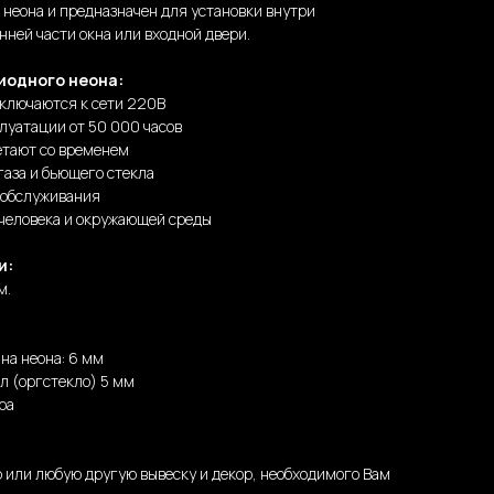
о неона и предназначен для установки внутри
нней части окна или входной двери.
иодного неона:
дключаются к сети 220В
луатации от 50 000 часов
етают со временем
газа и бьющего стекла
 обслуживания
 человека и окружающей среды
и:
м.
на неона: 6 мм
л (оргстекло) 5 мм
ра
 или любую другую вывеску и декор, необходимого Вам