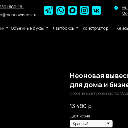
980) 800-16-
ул.
Мо
er@moscowneon.ru
ски
Объёмные буквы
Лайтбоксы
Конструктор
Кейс
Неоновая вывес
для дома и бизне
Собственное производство Мос
р.
13 490
Цвет неона