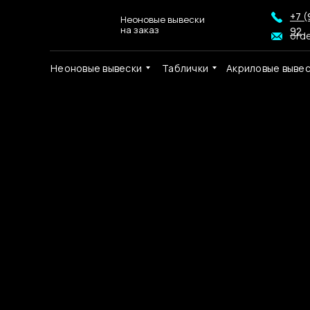
+7 (
Неоновые вывески
на заказ
92
ord
Неоновые вывески
Таблички
Акриловые выве