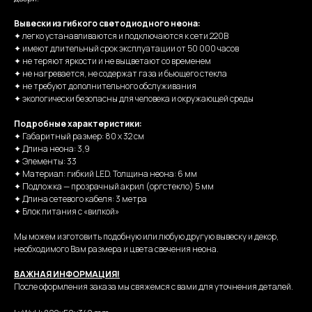
Вывески из гибкого светодиодного неона:
✦ легко устанавливаются и подключаются к сети 220В
✦ имеют длительный срок эксплуатации от 50 000 часов
✦ не теряют яркости и не выцветают со временем
✦ не нагревается, не содержат газа и бьющего стекла
✦ не требуют дополнительного обслуживания
✦ экологически безопасны для человека и окружающей среды
Подробные характеристики:
✦ Габаритный размер: 80 х 32 см
✦ Длина неона: 3,9
✦ Элементы: 33
✦ Материал: гибкий LED. Толщина неона: 6 мм
✦ Подложка — прозрачный акрил (оргстекло) 5 мм
✦ Длина сетевого кабеля: 3 метра
✦ Блок питания с «вилкой»
Мы можем изготовить подобную или любую другую вывеску и декор,
необходимого Вам размера и цвета свечения неона.
ВАЖНАЯ ИНФОРМАЦИЯ!
После оформления заказа мы свяжемся с вами для уточнения деталей.