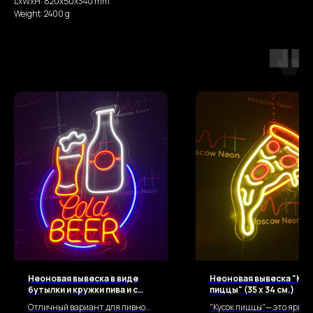
LxWxH: 820x50x340 mm
Weight: 2400 g
Неоновая вывеска в виде
Неоновая вывеска "Кус
бутылки и кружки пива и с
пиццы" (35 х 34 см.)
надписью «Холодное пиво»
Отличный вариант для пивного
"Кусок пиццы"— это яркая
(«Cold Beer») (70 х 49 см.)