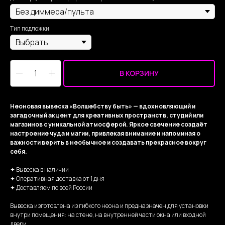
Тип подложки
В КОРЗИНУ
Неоновая вывеска «Волшебству быть» — вдохновляющий и
загадочный акцент для креативных пространств, студий или
магазинов с уникальной атмосферой. Яркое свечение создаёт
настроение чуда и магии, привлекая внимание и напоминая о
важности верить в необычное и создавать прекрасное вокруг
себя.
✦ Вывеска в наличии
✦ Оперативная доставка от 1 дня
✦ Доставляем по всей России
Вывеска изготовлена из гибкого неона и предназначен для установки
внутри помещения: на стене, на внутренней части окна или входной
двери.