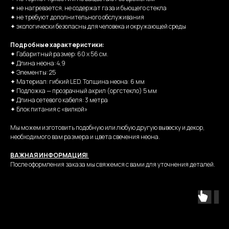
✦ не нагревается, не содержат газа и бьющего стекла
✦ не требуют дополнительного обслуживания
✦ экологически безопасны для человека и окружающей среды
Подробные характеристики:
✦ Габаритный размер: 60 х 56 см.
✦ Длина неона: 4,9
✦ Элементы: 25
✦ Материал: гибкий LED. Толщина неона: 6 мм
✦ Подложка — прозрачный акрил (оргстекло) 5 мм
✦ Длина сетевого кабеля: 3 метра
✦ Блок питания с «вилкой»
Мы можем изготовить подобную или любую другую вывеску и декор,
необходимого вам размера и цвета свечения неона.
ВАЖНАЯ ИНФОРМАЦИЯ!
После оформления заказа мы свяжемся с вами для уточнения деталей.