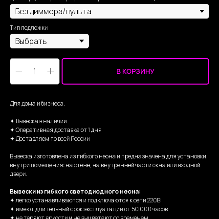
Тип подложки
В КОРЗИНУ
Для дома и бизнеса.
✦ Вывеска в наличии
✦ Оперативная доставка от 1 дня
✦ Доставляем по всей России
Вывеска изготовлена из гибкого неона и предназначена для установки
внутри помещения: на стене, на внутренней части окна или входной
двери.
Вывески из гибкого светодиодного неона:
✦ легко устанавливаются и подключаются к сети 220В
✦ имеют длительный срок эксплуатации от 50 000 часов
✦ не теряют яркости и не выцветают со временем