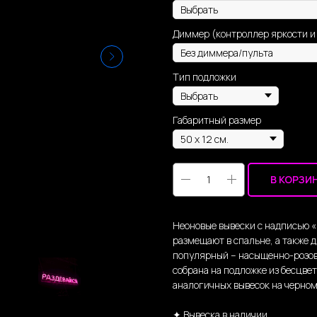
Диммер (контроллер яркости и
Тип подложки
Габаритный размер
В КОРЗИ
Неоновые вывески с надписью «
размещают в спальне, а также д
популярный – насыщенно-розовы
собрана на подложке из бесцве
аналогичных вывесок на черном
✦ Вывеска в наличии