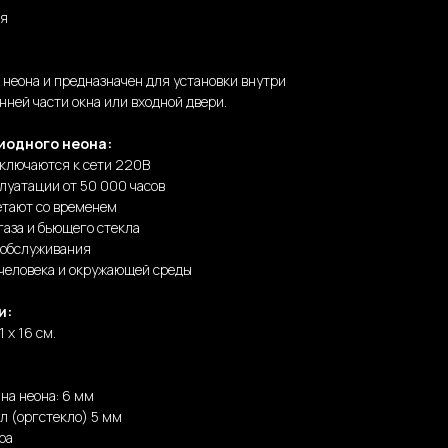
ня
о неона и предназначен для установки внутри
нней части окна или входной двери.
иодного неона:
дключаются к сети 220В
луатации от 50 000 часов
етают со временем
газа и бьющего стекла
 обслуживания
 человека и окружающей среды
и:
 х 16 см.
на неона: 6 мм
л (оргстекло) 5 мм
ра