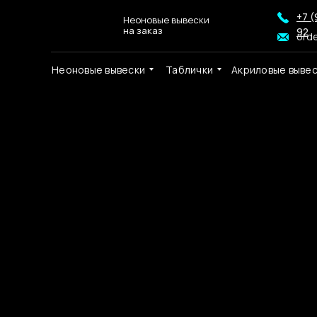
+7 (
Неоновые вывески
на заказ
92
ord
Неоновые вывески
Таблички
Акриловые выве