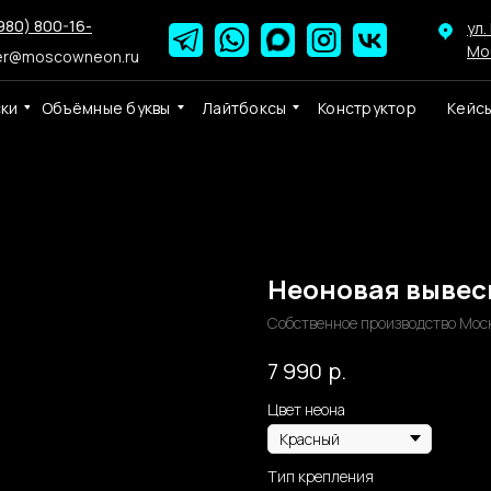
980) 800-16-
ул.
Мо
er@moscowneon.ru
ски
Объёмные буквы
Лайтбоксы
Конструктор
Кейс
Неоновая вывес
Собственное производство Мос
р.
7 990
Цвет неона
Тип крепления