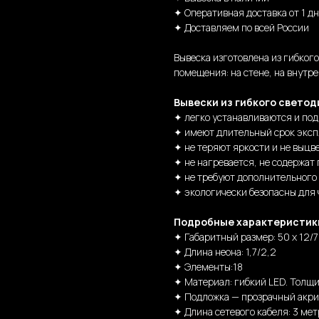
✦ Оперативная доставка от 1 д
✦ Доставляем по всей России
Вывеска изготовлена из гибког
помещения: на стене, на внутре
Вывески из гибкого светод
✦ легко устанавливаются и по
✦ имеют длительный срок эксп
✦ не теряют яркости и не выцв
✦ не нагревается, не содержат 
✦ не требуют дополнительного
✦ экологически безопасны для
Подробные характеристик
✦ Габаритный размер: 50 х 12/71
✦ Длина неона: 1,7/2,2
✦ Элементы:18
✦ Материал: гибкий LED. Толщи
✦ Подложка — прозрачный акри
✦ Длина сетевого кабеля: 3 мет