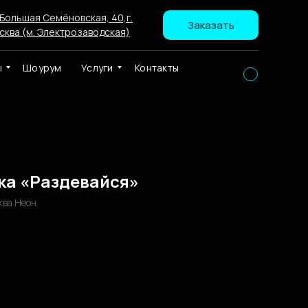
 Большая Семёновская, 40,г.
Заказать
сква (м. Электрозаводская)
ы
Шоурум
Услуги
Контакты
ка «Раздевайся»
ква Неон