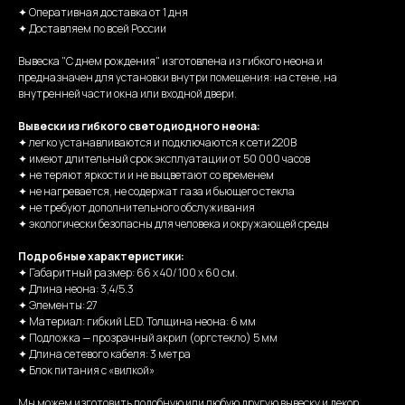
✦ Оперативная доставка от 1 дня
✦ Доставляем по всей России
Вывеска "С днем рождения" изготовлена из гибкого неона и
предназначен для установки внутри помещения: на стене, на
внутренней части окна или входной двери.
Вывески из гибкого светодиодного неона:
✦ легко устанавливаются и подключаются к сети 220В
✦ имеют длительный срок эксплуатации от 50 000 часов
✦ не теряют яркости и не выцветают со временем
✦ не нагревается, не содержат газа и бьющего стекла
✦ не требуют дополнительного обслуживания
✦ экологически безопасны для человека и окружающей среды
Подробные характеристики:
✦ Габаритный размер: 66 х 40/ 100 x 60 см.
✦ Длина неона: 3,4/5.3
✦ Элементы: 27
✦ Материал: гибкий LED. Толщина неона: 6 мм
✦ Подложка — прозрачный акрил (оргстекло) 5 мм
✦ Длина сетевого кабеля: 3 метра
✦ Блок питания с «вилкой»
Мы можем изготовить подобную или любую другую вывеску и декор,