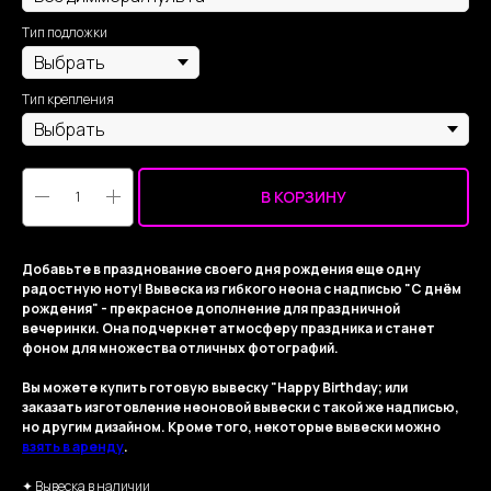
Тип подложки
Тип крепления
В КОРЗИНУ
Добавьте в празднование своего дня рождения еще одну
радостную ноту! Вывеска из гибкого неона с надписью "С днём
рождения" - прекрасное дополнение для праздничной
вечеринки. Она подчеркнет атмосферу праздника и станет
фоном для множества отличных фотографий.
Вы можете купить готовую вывеску "Happy Birthday; или
заказать изготовление неоновой вывески с такой же надписью,
но другим дизайном. Кроме того, некоторые вывески можно
взять в аренду
.
✦ Вывеска в наличии