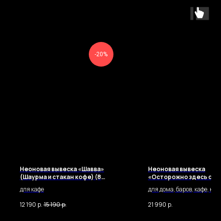
-20%
Неоновая вывеска «Шавва»
Неоновая вывеска
(Шаурма и стакан кофе) (80
«Осторожно здесь сли
х 40 см.)
хорошо» (100 х 32 см.)
для кафе
для дома, баров, кафе, коф
ресторанов и ночных клуб
12 190
р.
15 190
р.
21 990
р.