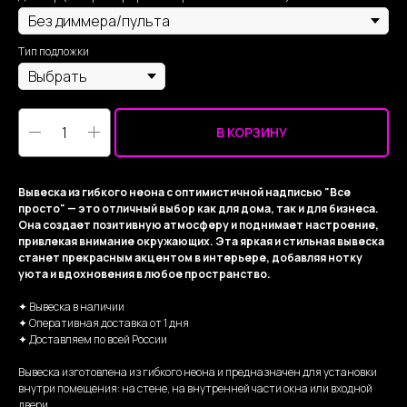
Тип подложки
В КОРЗИНУ
Вывеска из гибкого неона с оптимистичной надписью "Все
просто" — это отличный выбор как для дома, так и для бизнеса.
Она создает позитивную атмосферу и поднимает настроение,
привлекая внимание окружающих. Эта яркая и стильная вывеска
станет прекрасным акцентом в интерьере, добавляя нотку
уюта и вдохновения в любое пространство.
✦ Вывеска в наличии
✦ Оперативная доставка от 1 дня
✦ Доставляем по всей России
Вывеска изготовлена из гибкого неона и предназначен для установки
внутри помещения: на стене, на внутренней части окна или входной
двери.