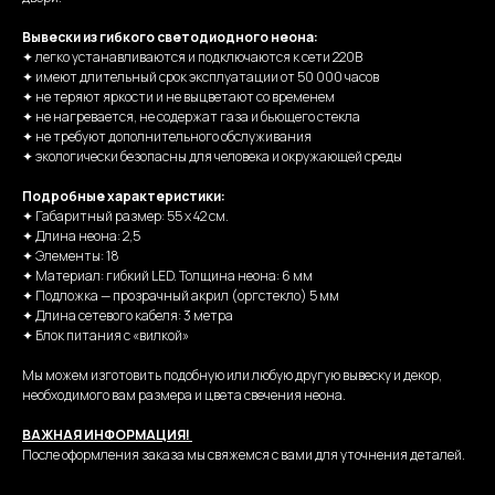
Вывески из гибкого светодиодного неона:
✦ легко устанавливаются и подключаются к сети 220В
✦ имеют длительный срок эксплуатации от 50 000 часов
✦ не теряют яркости и не выцветают со временем
✦ не нагревается, не содержат газа и бьющего стекла
✦ не требуют дополнительного обслуживания
✦ экологически безопасны для человека и окружающей среды
Подробные характеристики:
✦ Габаритный размер: 55 х 42 см.
✦ Длина неона: 2,5
✦ Элементы: 18
✦ Материал: гибкий LED. Толщина неона: 6 мм
✦ Подложка — прозрачный акрил (оргстекло) 5 мм
✦ Длина сетевого кабеля: 3 метра
✦ Блок питания с «вилкой»
Мы можем изготовить подобную или любую другую вывеску и декор,
необходимого вам размера и цвета свечения неона.
ВАЖНАЯ ИНФОРМАЦИЯ!
После оформления заказа мы свяжемся с вами для уточнения деталей.