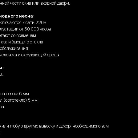
нней части окна или входной двери.
иодного неона:
дключаются к сети 220В
луатации от 50 000 часов
етают со временем
газа и бьющего стекла
 обслуживания
 человека и окружающей среды
и:
м.
на неона: 6 мм
л (оргстекло) 5 мм
ра
 или любую другую вывеску и декор, необходимого вам
.