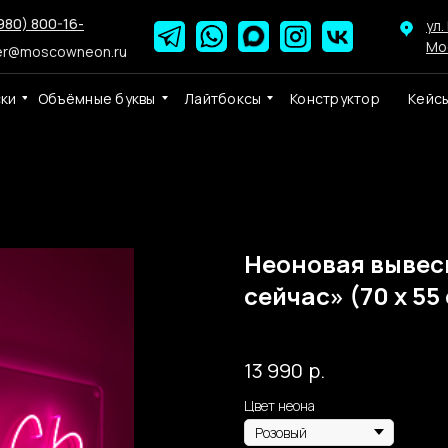
980) 800-16-
ул.
Мо
er@moscowneon.ru
ски
Объёмные буквы
Лайтбоксы
Конструктор
Кейс
Неоновая вывес
сейчас» (70 х 55 
Собственное производство Мос
р.
13 990
Цвет неона