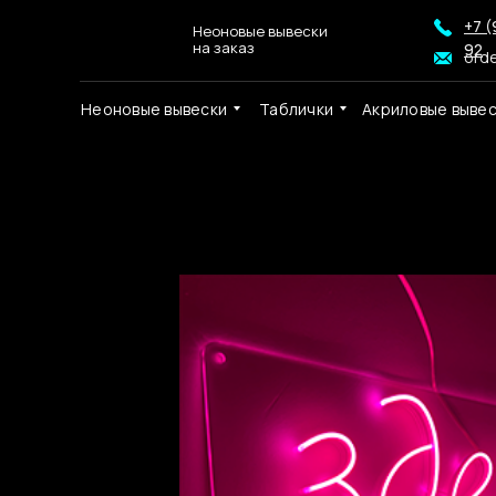
+7 (
Неоновые вывески
на заказ
92
ord
Неоновые вывески
Таблички
Акриловые выве