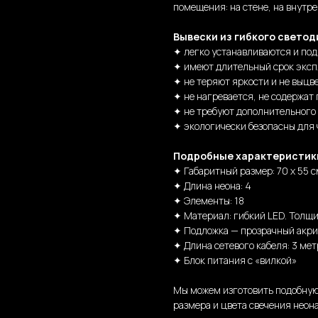
помещения: на стене, на внутре
Вывески из гибкого светод
✦ легко устанавливаются и по
✦ имеют длительный срок эксп
✦ не теряют яркости и не выцв
✦ не нагревается, не содержат 
✦ не требуют дополнительного
✦ экологически безопасны для
Подробные характеристик
✦ Габаритный размер: 70 х 55 с
✦ Длина неона: 4
✦ Элементы: 18
✦ Материал: гибкий LED. Толщи
✦ Подложка — прозрачный акри
✦ Длина сетевого кабеля: 3 мет
✦ Блок питания с «вилкой»
Мы можем изготовить подобную
размера и цвета свечения неона