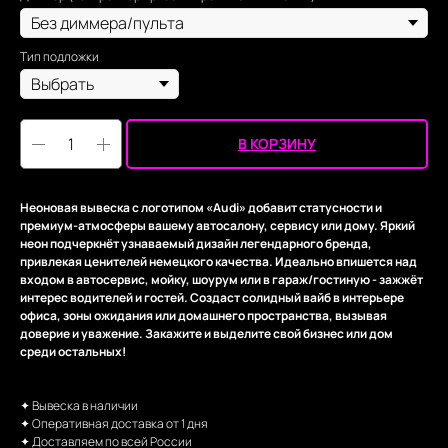
Тип подложки
В КОРЗИНУ
Неоновая вывеска с логотипом «Audi» добавит статусности и
премиум-атмосферы вашему автосалону, сервису или дому. Яркий
неон подчеркнёт узнаваемый дизайн легендарного бренда,
привлекая ценителей немецкого качества. Идеально впишется над
входом в автосервис, мойку, шоурум или в гараж/гостиную - зажжёт
интерес водителей и гостей. Создаст солидный вайб в интерьере
офиса, зоны ожидания или домашнего пространства, вызывая
доверие и уважение. Закажите и выделите свой бизнес или дом
среди остальных!
✦ Вывеска в наличии
✦ Оперативная доставка от 1 дня
✦ Доставляем по всей России