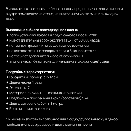
Вывеска изготовлена из гибкого неона и предназначен для установки
внутри помещения: на стене, на внутренней части окна или входной
двери.
Вывески из гибкого светодиодного неона:
✦ легко устанавливаются и подключаются к сети 220В
✦ имеют длительный срок эксплуатации от 50 000 часов
✦ не теряют яркости и не выцветают со временем
✦ не нагревается, не содержат газа и бьющего стекла
✦ не требуют дополнительного обслуживания
✦ экологически безопасны для человека и окружающей среды
Подробные характеристики:
✦ Габаритный размер: 31 х 12 см.
✦ Длина неона: 1,02 м
✦ Элементы: 7
✦ Материал: гибкий LED. Толщина неона: 6 мм
✦ Подложка — прозрачный акрил (оргстекло) 5 мм
✦ Длина сетевого кабеля: 3 метра
✦ Блок питания с «вилкой»
Мы можем изготовить подобную или любую другую вывеску и декор,
необходимого вам размера и цвета свечения неона.