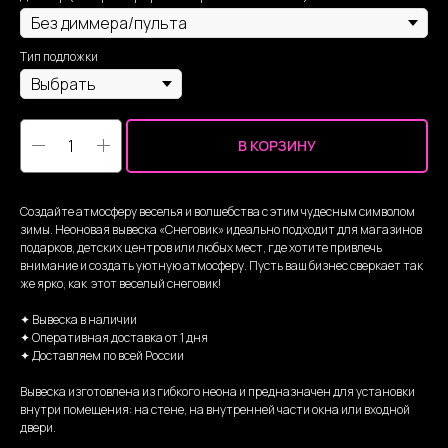
Тип подложки
В КОРЗИНУ
Создайте атмосферу веселья и волшебства с этим чудесным символом
зимы. Неоновая вывеска «Снеговик» идеально подходит для магазинов
подарков, детских центров или любых мест, где хотите привлечь
внимание и создать уютную атмосферу. Пусть ваш бизнес сверкает так
же ярко, как этот веселый снеговик!
✦ Вывеска в наличии
✦ Оперативная доставка от 1 дня
✦ Доставляем по всей России
Вывеска изготовлена из гибкого неона и предназначен для установки
внутри помещения: на стене, на внутренней части окна или входной
двери.