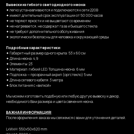
Вывески из гибкого светодиодного неона:
✦ легко устанавливаются и подключаются к сети 220В
✦ имеют длительный срок эксплуатации от 50 000 часов
✦ не теряют яркости и не выцветают со временем
✦ не нагревается, не содержат газа и бьющего стекла
✦ не требуют дополнительного обслуживания
✦ экологически безопасны для человека и окружающей среды
Подробные характеристики:
✦ Габаритный размер одного крыла: 53 х 60 см
✦ Длина неона: 4,9
✦ Элементы: 23
✦ Материал: гибкий LED. Толщина неона: 6 мм
✦ Подложка — прозрачный акрил (оргстекло) 5 мм
✦ Длина сетевого кабеля: 3 метра
✦ Блок питания с «вилкой»
Мы можем изготовить подобную или любую другую вывеску и декор,
необходимого Вам размера и цвета свечения неона.
ВАЖНАЯ ИНФОРМАЦИЯ!
После оформления заказа мы свяжемся с вами для уточнения деталей.
LxWxH: 550x50x620 mm