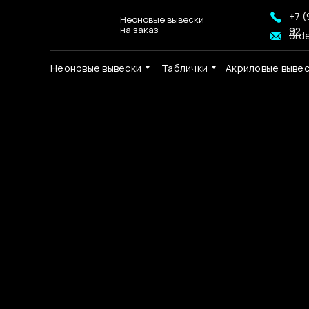
+7 (
Неоновые вывески
на заказ
92
ord
Неоновые вывески
Таблички
Акриловые выве