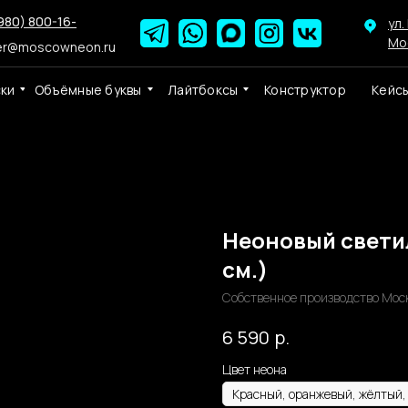
980) 800-16-
ул.
Мо
er@moscowneon.ru
ски
Объёмные буквы
Лайтбоксы
Конструктор
Кейс
Неоновый светил
см.)
Собственное производство Мос
р.
6 590
Цвет неона