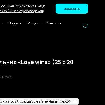
 Большая Семёновская, 40,г.
Заказать
сква (м. Электрозаводская)
ы
Шоурум
Услуги
Контакты
ьник «Love wins» (25 x 20
ква Неон