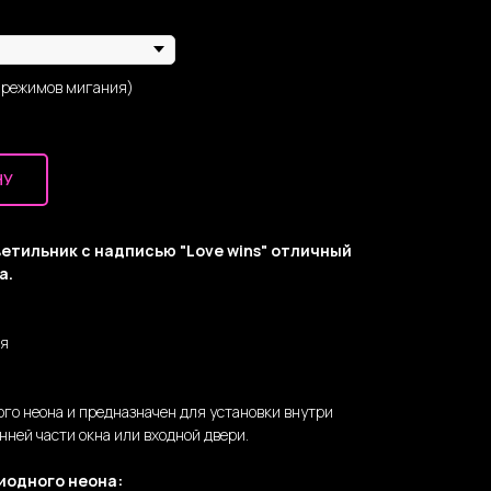
 режимов мигания)
НУ
етильник с надписью "Love wins" отличный
а.
ня
ого неона и предназначен для установки внутри
нней части окна или входной двери.
иодного неона: