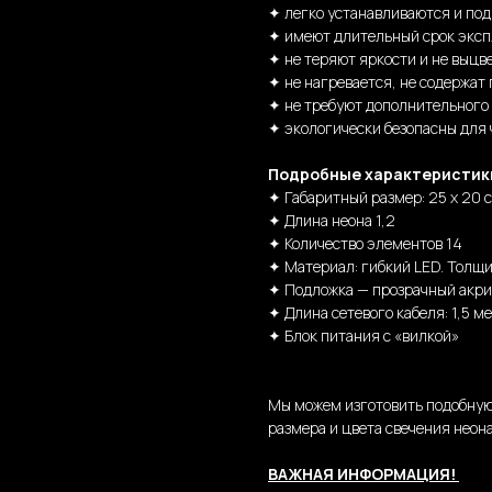
✦ легко устанавливаются и по
✦ имеют длительный срок эксп
✦ не теряют яркости и не выцв
✦ не нагревается, не содержат 
✦ не требуют дополнительного
✦ экологически безопасны для
Подробные характеристик
✦ Габаритный размер: 25 x 20 с
✦ Длина неона 1,2
✦ Количество элементов 14
✦ Материал: гибкий LED. Толщи
✦ Подложка — прозрачный акри
✦ Длина сетевого кабеля: 1,5 м
✦ Блок питания с «вилкой»
Мы можем изготовить подобную
размера и цвета свечения неона
ВАЖНАЯ ИНФОРМАЦИЯ!