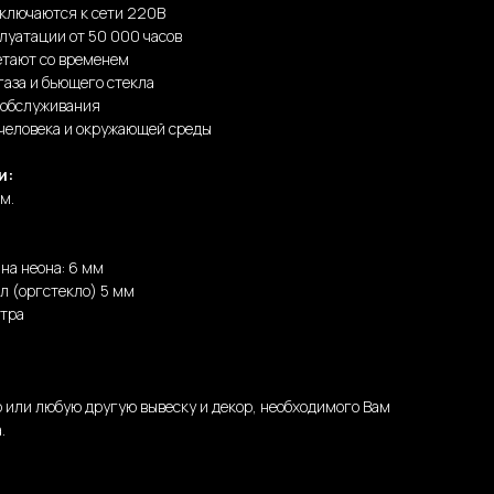
дключаются к сети 220В
луатации от 50 000 часов
етают со временем
газа и бьющего стекла
 обслуживания
 человека и окружающей среды
и:
м.
на неона: 6 мм
л (оргстекло) 5 мм
етра
 или любую другую вывеску и декор, необходимого Вам
.