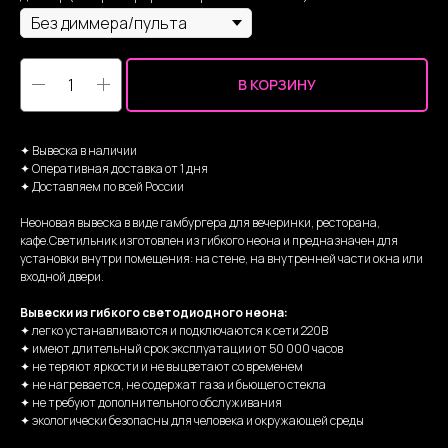
В КОРЗИНУ
✦ Вывеска в наличии
✦ Оперативная доставка от 1 дня
✦ Доставляем по всей России
Неоновая вывеска в виде гамбургера для вечеринки, ресторана,
кафе.Светильник изготовлен из гибкого неона и предназначен для
установки внутри помещения: на стене, на внутренней части окна или
входной двери.
Вывески из гибкого светодиодного неона:
✦ легко устанавливаются и подключаются к сети 220В
✦ имеют длительный срок эксплуатации от 50 000 часов
✦ не теряют яркости и не выцветают со временем
✦ не нагревается, не содержат газа и бьющего стекла
✦ не требуют дополнительного обслуживания
✦ экологически безопасны для человека и окружающей среды