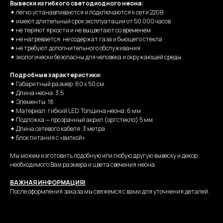
Вывески из гибкого светодиодного неона:
✦ легко устанавливаются и подключаются к сети 220В
✦ имеют длительный срок эксплуатации от 50 000 часов
✦ не теряют яркости и не выцветают со временем
✦ не нагревается, не содержат газа и бьющего стекла
✦ не требуют дополнительного обслуживания
✦ экологически безопасны для человека и окружающей среды
Подробные характеристики:
✦ Габаритный размер: 60 х 50 см.
✦ Длина неона: 3,5
✦ Элементы: 18
✦ Материал: гибкий LED. Толщина неона: 6 мм
✦ Подложка — прозрачный акрил (оргстекло) 5 мм
✦ Длина сетевого кабеля: 3 метра
✦ Блок питания с «вилкой»
Мы можем изготовить подобную или любую другую вывеску и декор,
необходимого Вам размера и цвета свечения неона.
ВАЖНАЯ ИНФОРМАЦИЯ!
После оформления заказа мы свяжемся с вами для уточнения деталей.