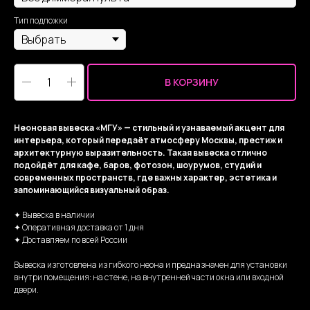
Тип подложки
В КОРЗИНУ
Неоновая вывеска «МГУ» — стильный и узнаваемый акцент для
интерьера, который передаёт атмосферу Москвы, престиж и
архитектурную выразительность. Такая вывеска отлично
подойдёт для кафе, баров, фотозон, шоурумов, студий и
современных пространств, где важны характер, эстетика и
запоминающийся визуальный образ.
✦ Вывеска в наличии
✦ Оперативная доставка от 1 дня
✦ Доставляем по всей России
Вывеска изготовлена из гибкого неона и предназначен для установки
внутри помещения: на стене, на внутренней части окна или входной
двери.