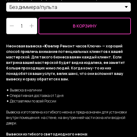
В КОРЗИНУ
Неоновая вывеска «Ювелир Ремонт часов Ключи» — хороший
способ привлечь внимание потенциальных клиентов к вашей
мастерской. Для такого бизнеса важен каждый клиент. Если
витрина вашей мастерской будет видна издалека, ее заметит
больше проходящих мимо людей. Когда кому-то из них
понадобятся ваши услуги, велик шанс, что они вспомнят вашу
вывеску и сразу обратятся к вам.
✦ Вывеска в наличии
✦ Оперативная доставка от 1 дня
✦ Доставляем по всей России
Вывеска изготовлена из гибкого неона и предназначен для установки
внутри помещения: на стене, на внутренней части окна или входной
двери.
Вывески из гибкого светодиодного неона: