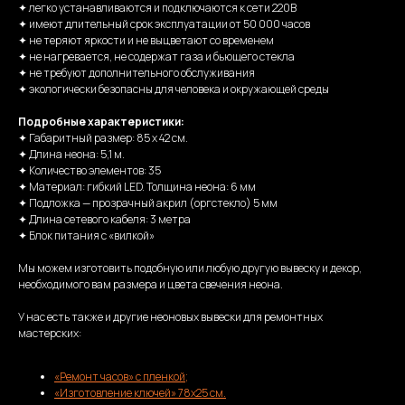
✦ легко устанавливаются и подключаются к сети 220В
✦ имеют длительный срок эксплуатации от 50 000 часов
✦ не теряют яркости и не выцветают со временем
✦ не нагревается, не содержат газа и бьющего стекла
✦ не требуют дополнительного обслуживания
✦ экологически безопасны для человека и окружающей среды
Подробные характеристики:
✦ Габаритный размер: 85 х 42 см.
✦ Длина неона: 5,1 м.
✦ Количество элементов: 35
✦ Материал: гибкий LED. Толщина неона: 6 мм
✦ Подложка — прозрачный акрил (оргстекло) 5 мм
✦ Длина сетевого кабеля: 3 метра
✦ Блок питания с «вилкой»
Мы можем изготовить подобную или любую другую вывеску и декор,
необходимого вам размера и цвета свечения неона.
У нас есть также и другие неоновых вывески для ремонтных
мастерских:
«Ремонт часов» с пленкой;
«Изготовление ключей» 78х25 см.