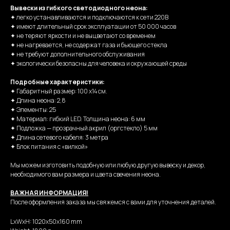
Вывески из гибкого светодиодного неона:
✦ легко устанавливаются и подключаются к сети 220В
✦ имеют длительный срок эксплуатации от 50 000 часов
✦ не теряют яркости и не выцветают со временем
✦ не нагревается, не содержат газа и бьющего стекла
✦ не требуют дополнительного обслуживания
✦ экологически безопасны для человека и окружающей среды
Подробные характеристики:
✦ Габаритный размер: 100 х14 см.
✦ Длина неона: 2,8
✦ Элементы: 25
✦ Материал: гибкий LED. Толщина неона: 6 мм
✦ Подложка — прозрачный акрил (оргстекло) 5 мм
✦ Длина сетевого кабеля: 3 метра
✦ Блок питания с «вилкой»
Мы можем изготовить подобную или любую другую вывеску и декор,
необходимого вам размера и цвета свечения неона.
ВАЖНАЯ ИНФОРМАЦИЯ!
После оформления заказа мы свяжемся с вами для уточнения деталей.
LxWxH: 1020x50x160 mm