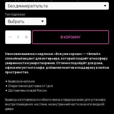
Тип подложки
В КОРЗИНУ
Неоновая вывеска с надписью «Все уже хорошо» — тёплый и
спокойный акцент для интерьера, который создаёт атмосферу
уверенности и умиротворения. Отлично подойдёт для дома,
офиса или уютного кафе, добавляя позитив и поддержку в любое
пространство.
✦ Вывеска в наличии
✦ Оперативная доставка от 1 дня
✦ Доставляем по всей России
Вывеска изготовлена из гибкого неона и предназначен для установки
внутри помещения: на стене, на внутренней части окна или входной
двери.