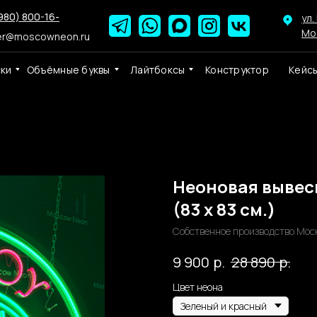
980) 800-16-
ул.
Мо
er@moscowneon.ru
ски
Объёмные буквы
Лайтбоксы
Конструктор
Кейс
Неоновая вывеск
(83 х 83 см.)
Собственное производство Мос
р.
р.
9 900
28 890
Цвет неона