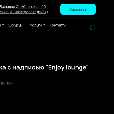
 Большая Семёновская, 40,г.
Заказать
сква (м. Электрозаводская)
ы
Шоурум
Услуги
Контакты
а с надписью "Enjoy lounge"
ква Неон