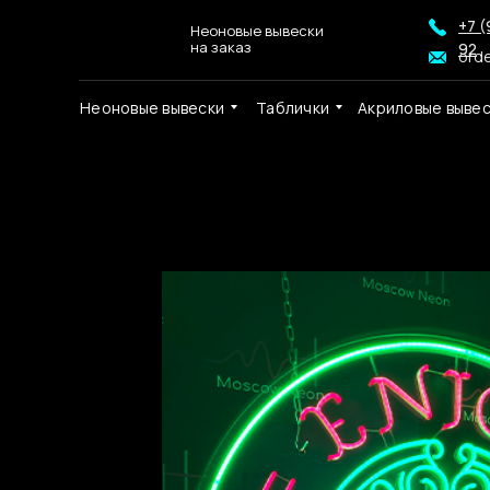
+7 (
Неоновые вывески
на заказ
92
ord
Неоновые вывески
Таблички
Акриловые выве