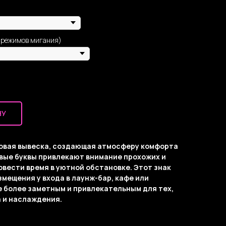
 режимов мигания)
НУ
оновая вывеска, создающая атмосферу комфорта
овые буквы привлекают внимание прохожих и
овести время в уютной обстановке. Этот знак
мещения у входа в лаунж-бар, кафе или
е более заметным и привлекательным для тех,
а и наслаждения.