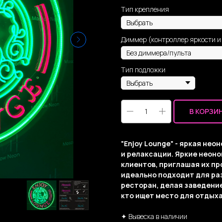
Тип крепления
Диммер (контроллер яркости и
Тип подложки
В КОРЗИ
"Enjoy Lounge" - яркая не
и релаксации. Яркие неон
клиентов, приглашая их пр
идеально подходит для раз
ресторан, делая заведени
кто ищет место для отдых
✦ Вывеска в наличии