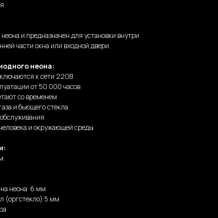
ня
о неона и предназначен для установки внутри
нней части окна или входной двери.
иодного неона:
дключаются к сети 220В
луатации от 50 000 часов
етают со временем
газа и бьющего стекла
 обслуживания
 человека и окружающей среды
и:
м.
на неона: 6 мм
л (оргстекло) 5 мм
ра