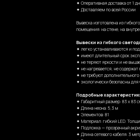
✦ Оперативная доставка от 1 д
✦ Доставляем по всей России
Вывеска изготовлена из гибког
помещения: на стене, на внутре
Вывески из гибкого светод
✦ легко устанавливаются и по
✦ имеют длительный срок эксп
✦ не теряют яркости и не выцв
✦ не нагревается, не содержат 
✦ не требуют дополнительного
✦ экологически безопасны для
Подробные характеристик
✦ Габаритный размер: 83 х 83 с
✦ Длина неона: 5,3 м
✦ Элементов: 81
✦ Материал: гибкий LED. Толщи
✦ Подложка — прозрачный акри
✦ Длина сетевого кабеля: 3 мет