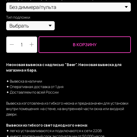
Тип подложки
В КОРЗИНУ
Неоновая вывеска с надписью "Beer". Неоновая вывеска для
магазина и бара.
✦ Вывеска в наличии
✦ Оперативная доставка от 1 дня
✦ Доставляем по всей России
Вывеска изготовлена из гибкого неона и предназначен для установки
внутри помещения: на стене, на внутренней части окна или входной
двери.
Вывески из гибкого светодиодного неона:
✦ легко устанавливаются и подключаются к сети 220В
✦ имеют длительный срок эксплуатации от 50 000 часов