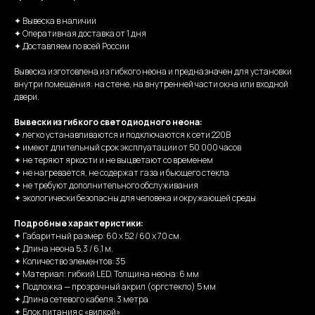
✦ Вывеска в наличии
✦ Оперативная доставка от 1 дня
✦ Доставляем по всей России
Вывеска изготовлена из гибкого неона и предназначен для установки
внутри помещения: на стене, на внутренней части окна или входной
двери.
Вывески из гибкого светодиодного неона:
✦ легко устанавливаются и подключаются к сети 220В
✦ имеют длительный срок эксплуатации от 50 000 часов
✦ не теряют яркости и не выцветают со временем
✦ не нагревается, не содержат газа и бьющего стекла
✦ не требуют дополнительного обслуживания
✦ экологически безопасны для человека и окружающей среды
Подробные характеристики:
✦ Габаритный размер: 60 х 52 / 60 х 70 см.
✦ Длина неона 5,3 / 6,1 м.
✦ Количество элементов: 35
✦ Материал: гибкий LED. Толщина неона: 6 мм
✦ Подложка — прозрачный акрил (оргстекло) 5 мм
✦ Длина сетевого кабеля: 3 метра
✦ Блок питания с «вилкой»