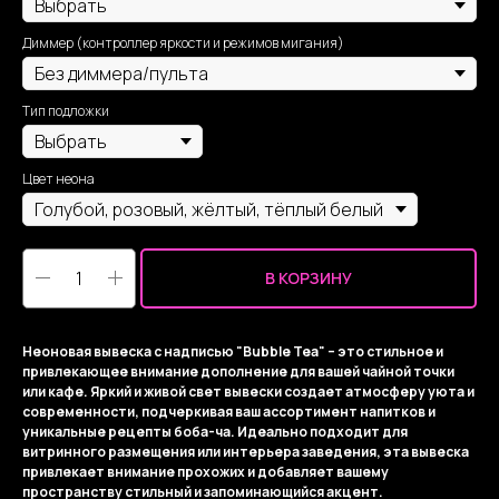
Диммер (контроллер яркости и режимов мигания)
Тип подложки
Цвет неона
В КОРЗИНУ
Неоновая вывеска с надписью "Bubble Tea" – это стильное и
привлекающее внимание дополнение для вашей чайной точки
или кафе. Яркий и живой свет вывески создает атмосферу уюта и
современности, подчеркивая ваш ассортимент напитков и
уникальные рецепты боба-ча. Идеально подходит для
витринного размещения или интерьера заведения, эта вывеска
привлекает внимание прохожих и добавляет вашему
пространству стильный и запоминающийся акцент.