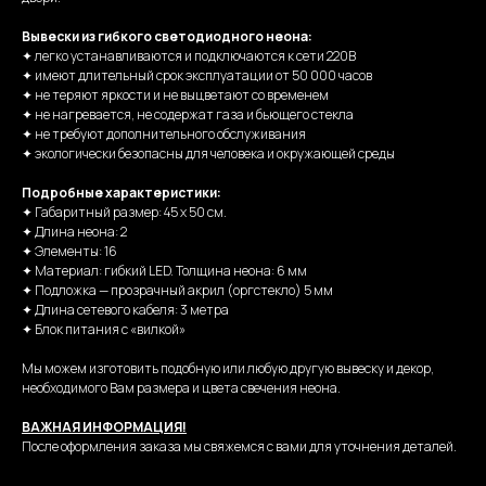
Вывески из гибкого светодиодного неона:
✦ легко устанавливаются и подключаются к сети 220В
✦ имеют длительный срок эксплуатации от 50 000 часов
✦ не теряют яркости и не выцветают со временем
✦ не нагревается, не содержат газа и бьющего стекла
✦ не требуют дополнительного обслуживания
✦ экологически безопасны для человека и окружающей среды
Подробные характеристики:
✦ Габаритный размер: 45 х 50 см.
✦ Длина неона: 2
✦ Элементы: 16
✦ Материал: гибкий LED. Толщина неона: 6 мм
✦ Подложка — прозрачный акрил (оргстекло) 5 мм
✦ Длина сетевого кабеля: 3 метра
✦ Блок питания с «вилкой»
Мы можем изготовить подобную или любую другую вывеску и декор,
необходимого Вам размера и цвета свечения неона.
ВАЖНАЯ ИНФОРМАЦИЯ!
После оформления заказа мы свяжемся с вами для уточнения деталей.