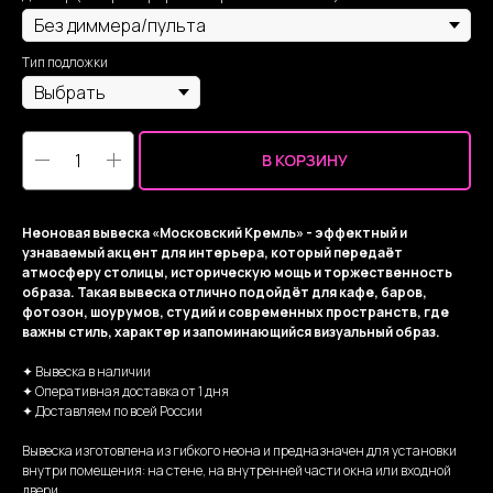
Тип подложки
В КОРЗИНУ
Неоновая вывеска «Московский Кремль» - эффектный и
узнаваемый акцент для интерьера, который передаёт
атмосферу столицы, историческую мощь и торжественность
образа. Такая вывеска отлично подойдёт для кафе, баров,
фотозон, шоурумов, студий и современных пространств, где
важны стиль, характер и запоминающийся визуальный образ.
✦ Вывеска в наличии
✦ Оперативная доставка от 1 дня
✦ Доставляем по всей России
Вывеска изготовлена из гибкого неона и предназначен для установки
внутри помещения: на стене, на внутренней части окна или входной
двери.