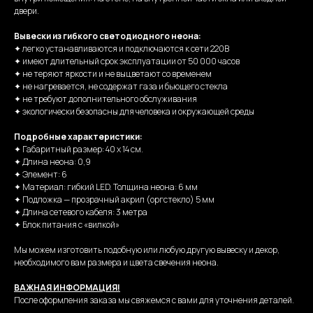
двери.
Вывески из гибкого светодиодного неона:
✦ легко устанавливаются и подключаются к сети 220В
✦ имеют длительный срок эксплуатации от 50 000 часов
✦ не теряют яркости и не выцветают со временем
✦ не нагревается, не содержат газа и бьющего стекла
✦ не требуют дополнительного обслуживания
✦ экологически безопасны для человека и окружающей среды
Подробные характеристики:
✦ Габаритный размер: 40 х 14 см.
✦ Длина неона: 0,9
✦ Элемент: 6
✦ Материал: гибкий LED. Толщина неона: 6 мм
✦ Подложка — прозрачный акрил (оргстекло) 5 мм
✦ Длина сетевого кабеля: 3 метра
✦ Блок питания с «вилкой»
Мы можем изготовить подобную или любую другую вывеску и декор,
необходимого вам размера и цвета свечения неона.
ВАЖНАЯ ИНФОРМАЦИЯ!
После оформления заказа мы свяжемся с вами для уточнения деталей.