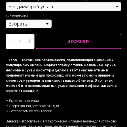
Тип подложки
В КОРЗИНУ
"Ozon" - яркая неоновая вывеска, привлекающая внимание к
популярному онлайн-маркетплэйсу с таким названием. Яркие
неоновые буквы и контуры делают этот знак заметным и
привлекательным для прохожих, что может помочь привлечь
клиентов и увеличить видимость вашего бизнеса. Этот знак
может быть использован для указания вашего офиса, магазина
или пункта выдачи.
✦ Вывеска в наличии
✦ Оперативная доставка от 1 дня
✦ Доставляем по всей России
Вывеска изготовлена из гибкого неона и предназначен для установки
внутри помещения: на стене, на внутренней части окна или входной