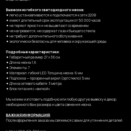
Вывески из гибкого светодиодного неона:
✦ легко устанавливаются и подключаются к сети 220В
✦ имеют длительный срок эксплуатации от 50 000 часов
✦ не теряют яркости и не выцветают со временем
✦ не нагревается, не содержат газа и бьющего стекла
✦ не требуют дополнительного обслуживания
✦ экологически безопасны для человека и окружающей среды
Подробные характеристики:
✦ Габаритный размер: 27 х 36 см.
✦ Длина неона:1,6
✦ Элементы: 7
✦ Материал: гибкий LED. Толщина неона: 6 мм
✦ Подложка — прозрачный акрил (оргстекло) 5 мм
✦ Длина сетевого кабеля: 3 метра
✦ Блок питания с «вилкой»
Мы можем изготовить подобную или любую другую вывеску и декор,
необходимого Вам размера и цвета свечения неона.
ВАЖНАЯ ИНФОРМАЦИЯ!
После оформления заказа мы свяжемся с вами для уточнения деталей.