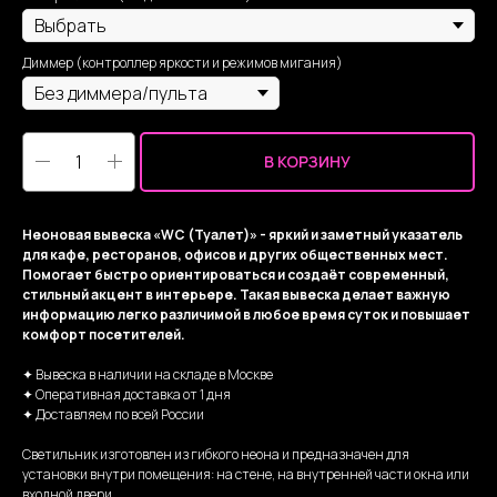
Диммер (контроллер яркости и режимов мигания)
В КОРЗИНУ
Неоновая вывеска «WC (Туалет)» - яркий и заметный указатель
для кафе, ресторанов, офисов и других общественных мест.
Помогает быстро ориентироваться и создаёт современный,
стильный акцент в интерьере. Такая вывеска делает важную
информацию легко различимой в любое время суток и повышает
комфорт посетителей.
✦ Вывеска в наличии на складе в Москве
✦ Оперативная доставка от 1 дня
✦ Доставляем по всей России
Светильник изготовлен из гибкого неона и предназначен для
установки внутри помещения: на стене, на внутренней части окна или
входной двери.