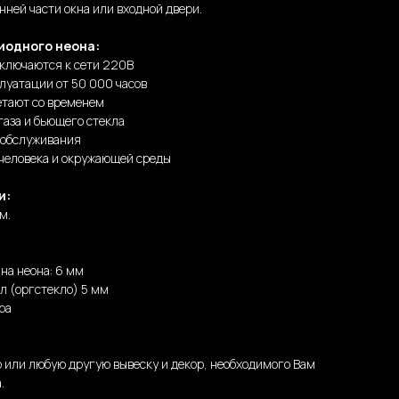
нней части окна или входной двери.
иодного неона:
дключаются к сети 220В
луатации от 50 000 часов
етают со временем
газа и бьющего стекла
 обслуживания
 человека и окружающей среды
и:
м.
на неона: 6 мм
л (оргстекло) 5 мм
ра
 или любую другую вывеску и декор, необходимого Вам
.