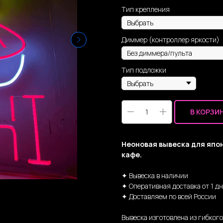
Тип крепления
Диммер (контроллер яркости)
Тип подложки
В КОРЗИ
Неоновая вывеска для япон
кафе.
✦ Вывеска в наличии
✦ Оперативная доставка от 1 д
✦ Доставляем по всей России
Вывеска изготовлена из гибког