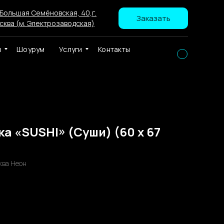
 Большая Семёновская, 40,г.
Заказать
сква (м. Электрозаводская)
ы
Шоурум
Услуги
Контакты
а «SUSHI» (Суши) (60 х 67
ква Неон