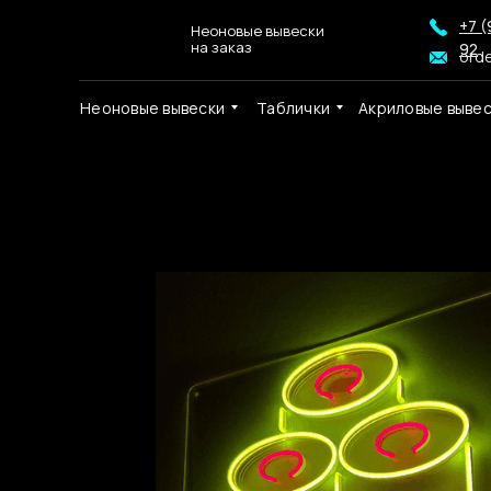
+7 (
Неоновые вывески
на заказ
92
ord
Неоновые вывески
Таблички
Акриловые выве