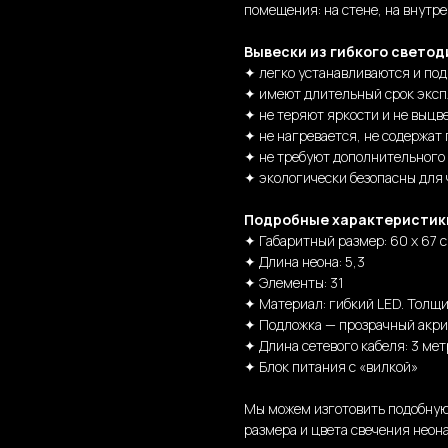
помещения: на стене, на внутре
Вывески из гибкого светод
✦ легко устанавливаются и по
✦ имеют длительный срок эксп
✦ не теряют яркости и не выцв
✦ не нагревается, не содержат 
✦ не требуют дополнительного
✦ экологически безопасны для
Подробные характеристик
✦ Габаритный размер: 60 х 67 с
✦ Длина неона: 5,3
✦ Элементы: 31
✦ Материал: гибкий LED. Толщи
✦ Подложка — прозрачный акри
✦ Длина сетевого кабеля: 3 мет
✦ Блок питания с «вилкой»
Мы можем изготовить подобную
размера и цвета свечения неона