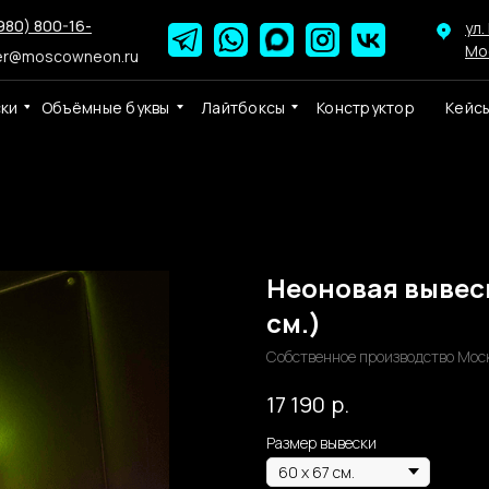
980) 800-16-
ул.
Мо
er@moscowneon.ru
ски
Объёмные буквы
Лайтбоксы
Конструктор
Кейс
Неоновая вывеск
см.)
Собственное производство Мос
р.
17 190
Размер вывески