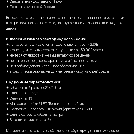
✦ Оперативная доставка от 1 дня
✦ Доставляем по всей России
Вывеска изготовлена из гибкого неона и предназначен для установки
внутри помещения: на стене, на внутренней части окна или входной
двери.
Вывески из гибкого светодиодного неона:
✦ легко устанавливаются и подключаются к сети 220В
✦ имеют длительный срок эксплуатации от 50 000 часов
✦ не теряют яркости и не выцветают со временем
✦ не нагревается, не содержат газа и бьющего стекла
✦ не требуют дополнительного обслуживания
✦ экологически безопасны для человека и окружающей среды
Подробные характеристики:
✦ Габаритный размер: 21 х 110 см.
✦ Длина неона: 2,9
✦ Элементы: 19
✦ Материал: гибкий LED. Толщина неона: 6 мм
✦ Подложка — прозрачный акрил (оргстекло) 5 мм
✦ Длина сетевого кабеля: 3 метра
✦ Блок питания с «вилкой»
Мы можем изготовить подобную или любую другую вывеску и декор,