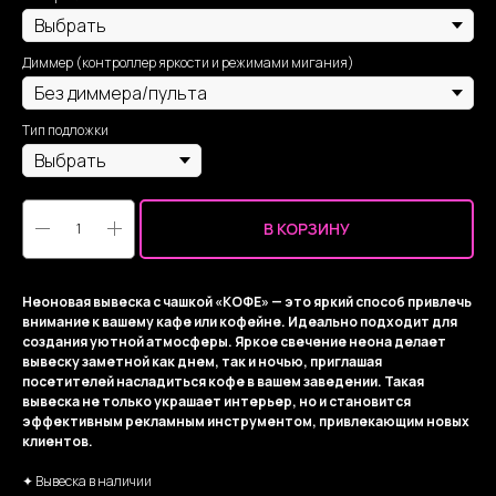
Диммер (контроллер яркости и режимами мигания)
Тип подложки
В КОРЗИНУ
Неоновая вывеска с чашкой «КОФЕ» — это яркий способ привлечь
внимание к вашему кафе или кофейне. Идеально подходит для
создания уютной атмосферы. Яркое свечение неона делает
вывеску заметной как днем, так и ночью, приглашая
посетителей насладиться кофе в вашем заведении. Такая
вывеска не только украшает интерьер, но и становится
эффективным рекламным инструментом, привлекающим новых
клиентов.
✦ Вывеска в наличии