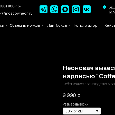
980) 800-16-
ул.
Мо
er@moscowneon.ru
ски
Объёмные буквы
Лайтбоксы
Конструктор
Кейс
Неоновая вывес
надписью "Coffe
Собственное производство Мос
р.
9 990
Размер вывески