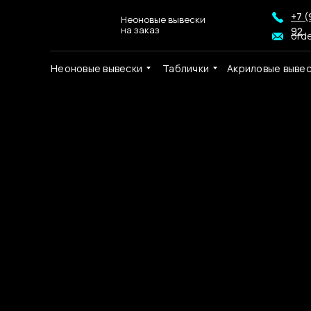
+7 (
Неоновые вывески
на заказ
92
ord
Неоновые вывески
Таблички
Акриловые выве