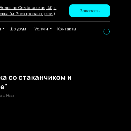
 Большая Семёновская, 40,г.
Заказать
сква (м. Электрозаводская)
ы
Шоурум
Услуги
Контакты
ка со стаканчиком и
e"
ква Неон