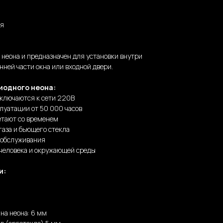
ня
о неона и предназначен для установки внутри
нней части окна или входной двери.
иодного неона:
дключаются к сети 220В
луатации от 50 000 часов
етают со временем
газа и бьющего стекла
 обслуживания
 человека и окружающей среды
и:
.
на неона: 6 мм