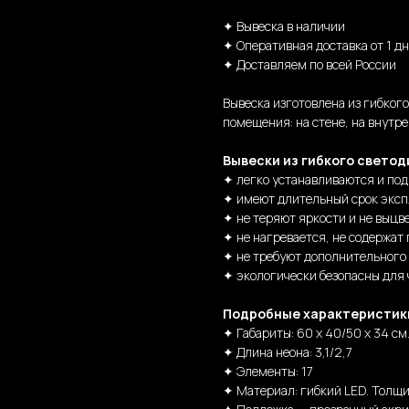
✦ Вывеска в наличии
✦ Оперативная доставка от 1 д
✦ Доставляем по всей России
Вывеска изготовлена из гибког
помещения: на стене, на внутре
Вывески из гибкого светод
✦ легко устанавливаются и по
✦ имеют длительный срок эксп
✦ не теряют яркости и не выцв
✦ не нагревается, не содержат 
✦ не требуют дополнительного
✦ экологически безопасны для
Подробные характеристик
✦ Габариты: 60 х 40/50 х 34 см
✦ Длина неона: 3,1/2,7
✦ Элементы: 17
✦ Материал: гибкий LED. Толщи