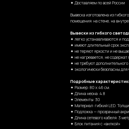
✦ Доставляем по всей России
Вывеска изготовлена из гибког
помещения: на стене, на внутре
Вывески из гибкого светод
✦ легко устанавливаются и по
✦ имеют длительный срок эксп
✦ не теряют яркости и не выцв
✦ не нагревается, не содержат 
✦ не требуют дополнительного
✦ экологически безопасны для
Подробные характеристик
✦ Размер: 80 х 46 см.
✦ Длина неона: 4.8
✦ Элементы: 30
✦ Материал: гибкий LED. Толщи
✦ Подложка — прозрачный акри
✦ Длина сетевого кабеля: 3 мет
✦ Блок питания с «вилкой»