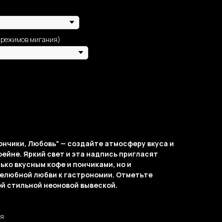
 режимов мигания)
ончики, Любовь" — создайте атмосферу вкуса и
фейне. Яркий свет и эта надпись пригласят
ько вкусным кофе и пончиками, но и
елюбной любви к гастрономии. Отметьте
ой стильной неоновой вывеской.
ня