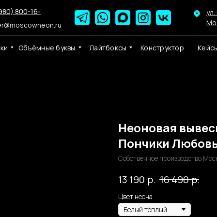
980) 800-16-
ул.
Мо
er@moscowneon.ru
ски
Объёмные буквы
Лайтбоксы
Конструктор
Кейс
Неоновая вывес
Пончики Любовь"
Собственное производство Мос
р.
р.
13 190
16 490
Цвет неона