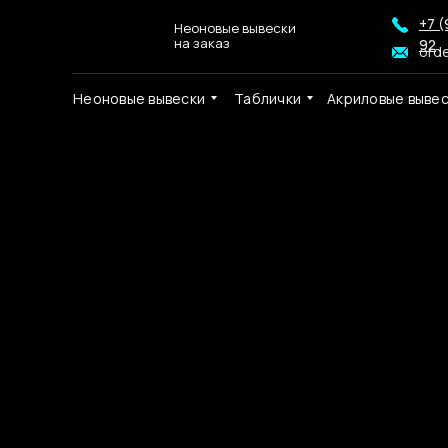
+7 (
Неоновые вывески
на заказ
92
ord
Неоновые вывески
Таблички
Акриловые выве