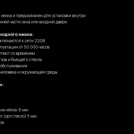
о неона и предназначен для установки внутри
нней части окна или входной двери.
иодного неона:
дключаются к сети 220В
луатации от 50 000 часов
етают со временем
газа и бьющего стекла
 обслуживания
 человека и окружающей среды
и:
на неона: 6 мм
л (оргстекло) 5 мм
ра