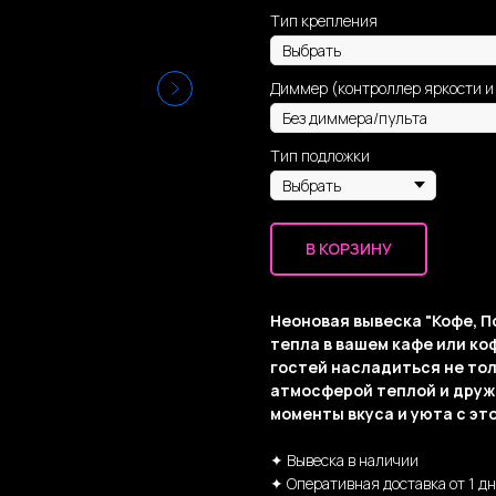
Тип крепления
Диммер (контроллер яркости и
Тип подложки
В КОРЗИНУ
Неоновая вывеска "Кофе, П
тепла в вашем кафе или ко
гостей насладиться не тол
атмосферой теплой и друж
моменты вкуса и уюта с эт
✦ Вывеска в наличии
✦ Оперативная доставка от 1 д