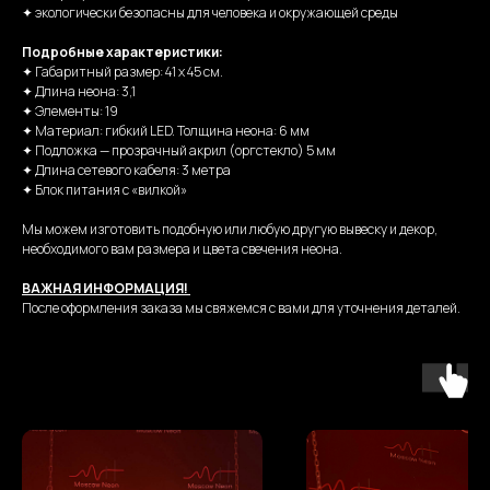
✦ экологически безопасны для человека и окружающей среды
Подробные характеристики:
✦ Габаритный размер: 41 х 45 см.
✦ Длина неона: 3,1
✦ Элементы: 19
✦ Материал: гибкий LED. Толщина неона: 6 мм
✦ Подложка — прозрачный акрил (оргстекло) 5 мм
✦ Длина сетевого кабеля: 3 метра
✦ Блок питания с «вилкой»
Мы можем изготовить подобную или любую другую вывеску и декор,
необходимого вам размера и цвета свечения неона.
ВАЖНАЯ ИНФОРМАЦИЯ!
После оформления заказа мы свяжемся с вами для уточнения деталей.