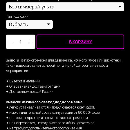
Тип подложки
В КОРЗИНУ
Вывеска из гибкого неона для девичника, ночного клуба или дискотеки.
Такая вывеска станет основой популярной фотозоны на любом
мероприятии.
✦ Вывеска в наличии
✦ Оперативная доставка от 1 дня
✦ Доставляем по всей России
Вывески из гибкого светодиодного неона:
✦ легко устанавливаются и подключаются к сети 220В
✦ имеют длительный срок эксплуатации от 50 000 часов
✦ не теряют яркости и не выцветают со временем
✦ не нагревается, не содержат газа и бьющего стекла
✦ не требуют дополнительного обслуживания