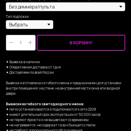
Тип подложки
В КОРЗИНУ
✦ Вывеска в наличии
✦ Оперативная доставка от 1 дня
✦ Доставляем по всей России
Вывеска изготовлена из гибкого неона и предназначен для установки
внутри помещения: на стене, на внутренней части окна или входной
двери.
Вывески из гибкого светодиодного неона:
✦ легко устанавливаются и подключаются к сети 220В
✦ имеют длительный срок эксплуатации от 50 000 часов
✦ не теряют яркости и не выцветают со временем
✦ не нагревается, не содержат газа и бьющего стекла
✦ не требуют дополнительного обслуживания