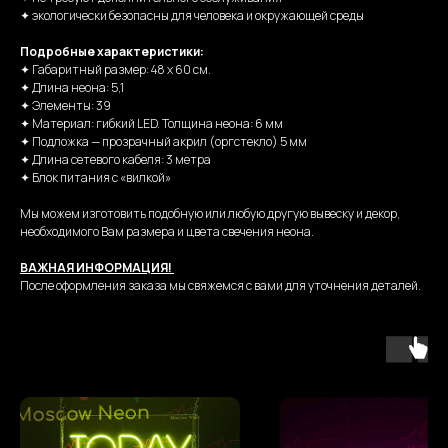
✦ экологически безопасны для человека и окружающей среды
Подробные характеристики:
✦ Габаритный размер: 48 х 60 см.
✦ Длина неона: 5,1
✦ Элементы: 39
✦ Материал: гибкий LED. Толщина неона: 6 мм
✦ Подложка — прозрачный акрил (оргстекло) 5 мм
✦ Длина сетевого кабеля: 3 метра
✦ Блок питания с «вилкой»
Мы можем изготовить подобную или любую другую вывеску и декор,
необходимого Вам размера и цвета свечения неона.
ВАЖНАЯ ИНФОРМАЦИЯ!
После оформления заказа мы свяжемся с вами для уточнения деталей.