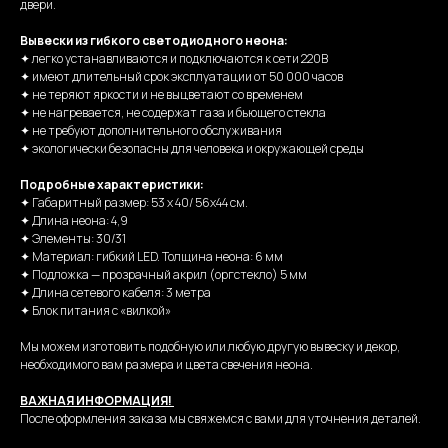
двери.
Вывески из гибкого светодиодного неона:
✦ легко устанавливаются и подключаются к сети 220В
✦ имеют длительный срок эксплуатации от 50 000 часов
✦ не теряют яркости и не выцветают со временем
✦ не нагревается, не содержат газа и бьющего стекла
✦ не требуют дополнительного обслуживания
✦ экологически безопасны для человека и окружающей среды
Подробные характеристики:
✦ Габаритный размер: 53 х 40/ 56х44 см.
✦ Длина неона: 4,9
✦ Элементы: 30/31
✦ Материал: гибкий LED. Толщина неона: 6 мм
✦ Подложка — прозрачный акрил (оргстекло) 5 мм
✦ Длина сетевого кабеля: 3 метра
✦ Блок питания с «вилкой»
Мы можем изготовить подобную или любую другую вывеску и декор,
необходимого вам размера и цвета свечения неона.
ВАЖНАЯ ИНФОРМАЦИЯ!
После оформления заказа мы свяжемся с вами для уточнения деталей.