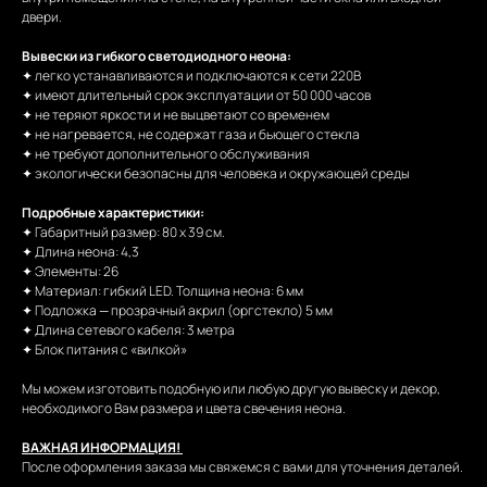
двери.
Вывески из гибкого светодиодного неона:
✦ легко устанавливаются и подключаются к сети 220В
✦ имеют длительный срок эксплуатации от 50 000 часов
✦ не теряют яркости и не выцветают со временем
✦ не нагревается, не содержат газа и бьющего стекла
✦ не требуют дополнительного обслуживания
✦ экологически безопасны для человека и окружающей среды
Подробные характеристики:
✦ Габаритный размер: 80 х 39 см.
✦ Длина неона: 4,3
✦ Элементы: 26
✦ Материал: гибкий LED. Толщина неона: 6 мм
✦ Подложка — прозрачный акрил (оргстекло) 5 мм
✦ Длина сетевого кабеля: 3 метра
✦ Блок питания с «вилкой»
Мы можем изготовить подобную или любую другую вывеску и декор,
необходимого Вам размера и цвета свечения неона.
ВАЖНАЯ ИНФОРМАЦИЯ!
После оформления заказа мы свяжемся с вами для уточнения деталей.