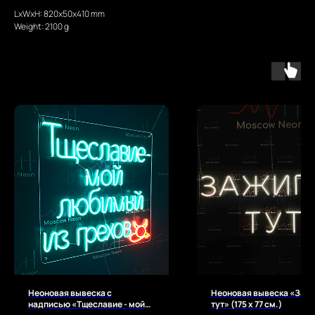
LxWxH: 820x50x410 mm
Weight: 2100 g
Неоновая вывеска с
Неоновая вывеска «Заж
надписью «Тщеславие - мой
тут» (175 х 77 см.)