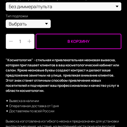
Тип подложки
В КОРЗИНУ
"Косметология" - стильная и привлекательная неоновая вывеска,
которая приглашает клиентов в ваш косметологический кабинет или
салон. Яркие неоновые буквы создают контраст и делают ваше
предложение заметным на улице, привлекая внимание клиентов.
Этот знак станет отличным способом привлечения новых
посетителей и подчеркнет ваш профессионализм и качество услуг в
области косметологии.
✦ Вывеска в наличии
✦ Оперативная доставка от 1 дня
✦ Доставляем по всей России
Вывеска изготовлена из гибкого неона и предназначен для установки
внутри помещения: на стене, на внутренней части окна или входной