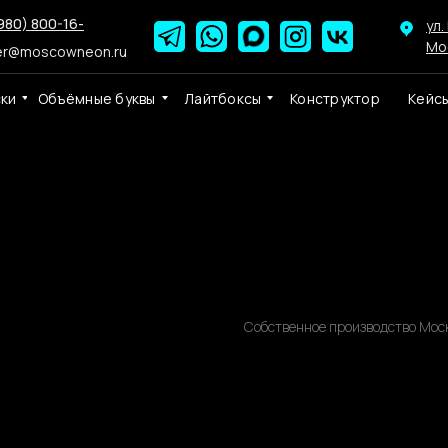
980) 800-16-
ул.
Мо
er@moscowneon.ru
ски
Объёмные буквы
Лайтбоксы
Конструктор
Кейс
Неоновая вывес
(100 х 30 см.)
Собственное производство Мос
р.
14890,00
В КОРЗИНУ