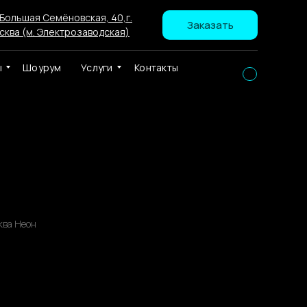
 Большая Семёновская, 40,г.
Заказать
сква (м. Электрозаводская)
ы
Шоурум
Услуги
Контакты
ка «Перманентный макияж»
ква Неон