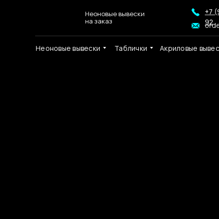
+7 (
Неоновые вывески
на заказ
92
ord
Неоновые вывески
Таблички
Акриловые выве