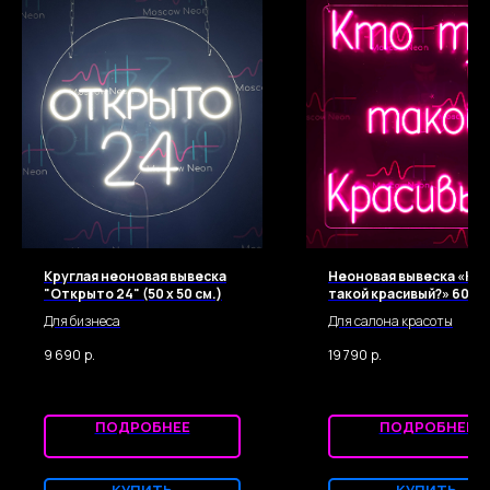
Круглая неоновая вывеска
Неоновая вывеска «Кто
"Открыто 24" (50 х 50 см.)
такой красивый?» 60 x 6
Для бизнеса
Для салона красоты
9 690
р.
19 790
р.
ПОДРОБНЕЕ
ПОДРОБНЕЕ