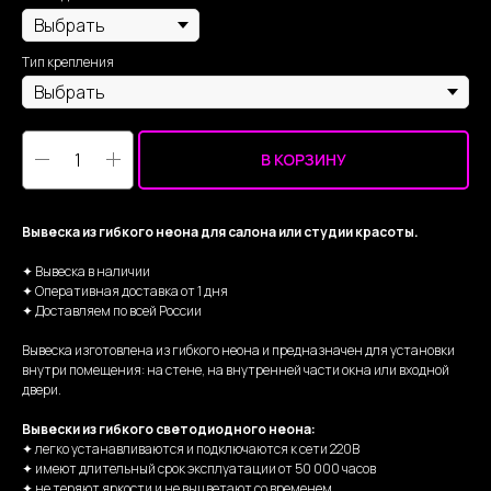
Тип крепления
В КОРЗИНУ
Вывеска из гибкого неона для салона или студии красоты.
✦ Вывеска в наличии
✦ Оперативная доставка от 1 дня
✦ Доставляем по всей России
Вывеска изготовлена из гибкого неона и предназначен для установки
внутри помещения: на стене, на внутренней части окна или входной
двери.
Вывески из гибкого светодиодного неона:
✦ легко устанавливаются и подключаются к сети 220В
✦ имеют длительный срок эксплуатации от 50 000 часов
✦ не теряют яркости и не выцветают со временем