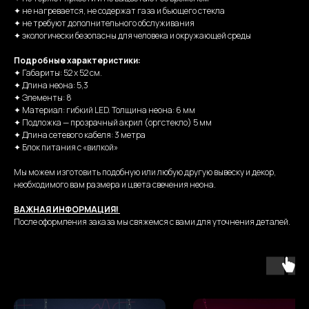
✦ не нагревается, не содержат газа и бьющего стекла
✦ не требуют дополнительного обслуживания
✦ экологически безопасны для человека и окружающей среды
Подробные характеристики:
✦ Габариты: 52 х 52 см.
✦ Длина неона: 5,3
✦ Элементы: 8
✦ Материал: гибкий LED. Толщина неона: 6 мм
✦ Подложка — прозрачный акрил (оргстекло) 5 мм
✦ Длина сетевого кабеля: 3 метра
✦ Блок питания с «вилкой»
Мы можем изготовить подобную или любую другую вывеску и декор,
необходимого вам размера и цвета свечения неона.
ВАЖНАЯ ИНФОРМАЦИЯ!
После оформления заказа мы свяжемся с вами для уточнения деталей.