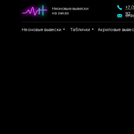
+7 (
Неоновые вывески
на заказ
92
ord
Неоновые вывески
Таблички
Акриловые выве