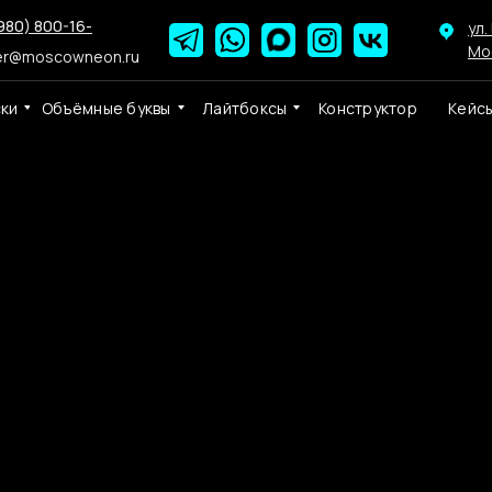
980) 800-16-
ул.
Мо
er@moscowneon.ru
ски
Объёмные буквы
Лайтбоксы
Конструктор
Кейс
Неоновая вывеск
(52 х 73 см.)
Собственное производство Мо
р.
16290,00
В КОРЗИНУ