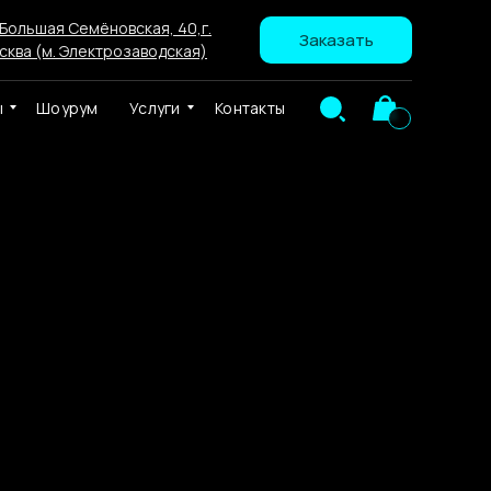
 Большая Семёновская, 40,г.
Заказать
сква (м. Электрозаводская)
ы
Шоурум
Услуги
Контакты
а «Здесь творят красоту»
сква Неон