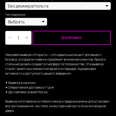
Тип подложки
В КОРЗИНУ
Неоновая вывеска «Открыто» — это идеальный акцент для вашего
бизнеса, который мгновенно привлечет внимание клиентов. Яркий и
стильный дизайн создает атмосферу гостеприимства. Эта вывеска
станет заметным элементом вашего интерьера, подчеркивая
активность и доступность вашего заведения.
✦ Вывеска в наличии
✦ Оперативная доставка от 1 дня
✦ Доставляем по всей России
Вывеска изготовлена из гибкого неона и предназначена для установки
внутри помещения: на стене, на внутренней части окна или входной
двери.