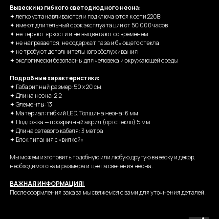
Вывески из гибкого светодиодного неона:
✦ легко устанавливаются и подключаются к сети 220В
✦ имеют длительный срок эксплуатации от 50 000 часов
✦ не теряют яркости и не выцветают со временем
✦ не нагревается, не содержат газа и бьющего стекла
✦ не требуют дополнительного обслуживания
✦ экологически безопасны для человека и окружающей среды
Подробные характеристики:
✦ Габаритный размер: 50 х 20 см.
✦ Длина неона: 2,2
✦ Элементы: 13
✦ Материал: гибкий LED. Толщина неона: 6 мм
✦ Подложка — прозрачный акрил (оргстекло) 5 мм
✦ Длина сетевого кабеля: 3 метра
✦ Блок питания с «вилкой»
Мы можем изготовить подобную или любую другую вывеску и декор,
необходимого вам размера и цвета свечения неона.
ВАЖНАЯ ИНФОРМАЦИЯ!
После оформления заказа мы свяжемся с вами для уточнения деталей.