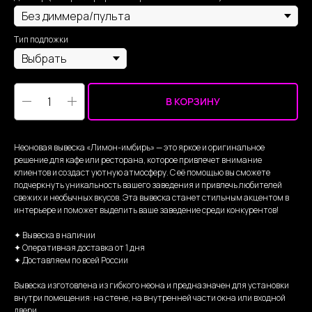
Тип подложки
В КОРЗИНУ
Неоновая вывеска «Лимон-имбирь» — это яркое и оригинальное
решение для кафе или ресторана, которое привлечет внимание
клиентов и создаст уютную атмосферу. С её помощью вы сможете
подчеркнуть уникальность вашего заведения и привлечь любителей
свежих и необычных вкусов. Эта вывеска станет стильным акцентом в
интерьере и поможет выделить ваше заведение среди конкурентов!
✦ Вывеска в наличии
✦ Оперативная доставка от 1 дня
✦ Доставляем по всей России
Вывеска изготовлена из гибкого неона и предназначен для установки
внутри помещения: на стене, на внутренней части окна или входной
двери.