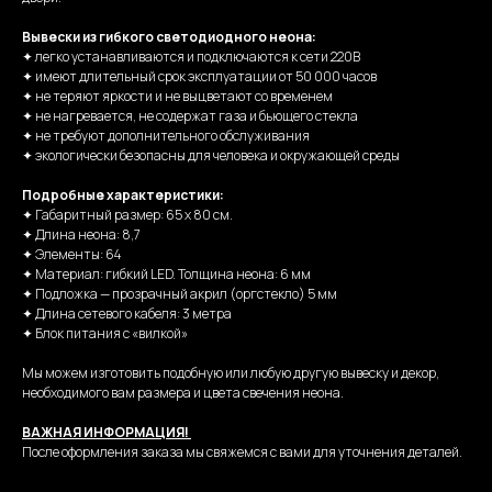
Вывески из гибкого светодиодного неона:
✦ легко устанавливаются и подключаются к сети 220В
✦ имеют длительный срок эксплуатации от 50 000 часов
✦ не теряют яркости и не выцветают со временем
✦ не нагревается, не содержат газа и бьющего стекла
✦ не требуют дополнительного обслуживания
✦ экологически безопасны для человека и окружающей среды
Подробные характеристики:
✦ Габаритный размер: 65 х 80 см.
✦ Длина неона: 8,7
✦ Элементы: 64
✦ Материал: гибкий LED. Толщина неона: 6 мм
✦ Подложка — прозрачный акрил (оргстекло) 5 мм
✦ Длина сетевого кабеля: 3 метра
✦ Блок питания с «вилкой»
Мы можем изготовить подобную или любую другую вывеску и декор,
необходимого вам размера и цвета свечения неона.
ВАЖНАЯ ИНФОРМАЦИЯ!
После оформления заказа мы свяжемся с вами для уточнения деталей.