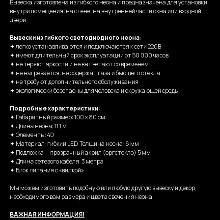
Вывеска изготовлена из гибкого неона и предназначена для установки
внутри помещения: на стене, на внутренней части окна или входной
двери.
Вывески из гибкого светодиодного неона:
✦ легко устанавливаются и подключаются к сети 220В
✦ имеют длительный срок эксплуатации от 50 000 часов
✦ не теряют яркости и не выцветают со временем
✦ не нагревается, не содержат газа и бьющего стекла
✦ не требуют дополнительного обслуживания
✦ экологически безопасны для человека и окружающей среды
Подробные характеристики:
✦ Габаритный размер: 100 х 80 см.
✦ Длина неона: 11,1 м
✦ Элементы: 40
✦ Материал: гибкий LED. Толщина неона: 6 мм
✦ Подложка — прозрачный акрил (оргстекло) 5 мм
✦ Длина сетевого кабеля: 3 метра
✦ Блок питания с «вилкой»
Мы можем изготовить подобную или любую другую вывеску и декор,
необходимого вам размера и цвета свечения неона.
ВАЖНАЯ ИНФОРМАЦИЯ!