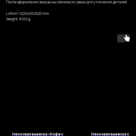
После оформления заказа мы свяжемся с вами для уточнения деталей.
LxWxH: 1020x50x820 mm
Weight: 6100 g
Неоновая вывеска «Кофе с
Неоновая вывеска с