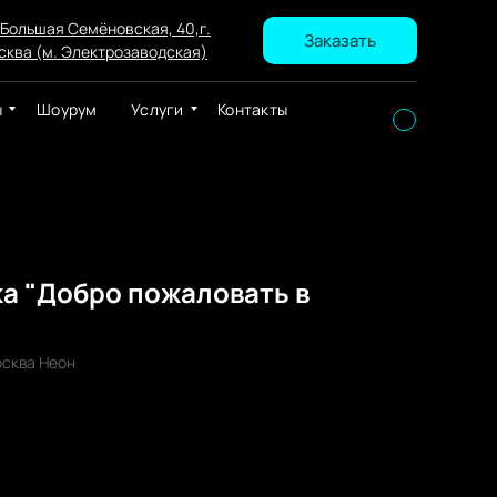
 Большая Семёновская, 40,г.
Заказать
сква (м. Электрозаводская)
ы
Шоурум
Услуги
Контакты
а "Добро пожаловать в
сква Неон