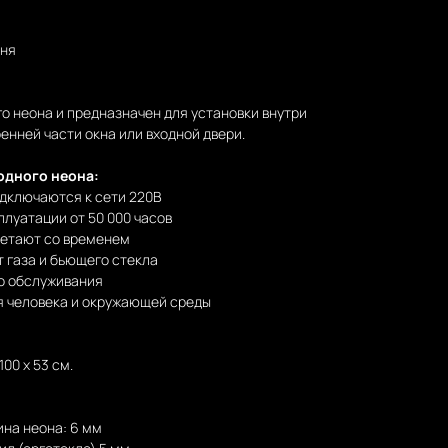
дня
го неона и предназначен для установки внутри
енней части окна или входной двери.
одного неона:
одключаются к сети 220В
луатации от 50 000 часов
ветают со временем
т газа и бьющего стекла
о обслуживания
я человека и окружающей среды
00 х 53 см.
ина неона: 6 мм