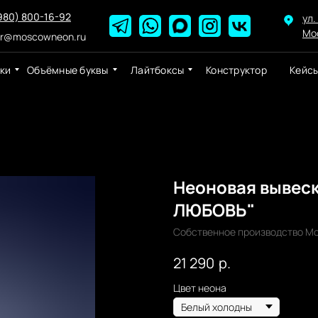
980) 800-16-92
ул.
Мо
er@moscowneon.ru
ки
Объёмные буквы
Лайтбоксы
Конструктор
Кейс
Неоновая вывеск
ЛЮБОВЬ"
Собственное производство Мо
р.
21 290
Цвет неона