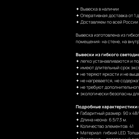
✦ Вывеска в наличии
✦ Оперативная доставка от 1 
✦ Доставляем по всей России
Вывеска изготовлена из гибко
помещения: на стене, на внутр
Вывески из гибкого светоди
✦ легко устанавливаются и п
✦ имеют длительный срок эксп
✦ не теряют яркости и не выц
✦ не нагревается, не содержа
✦ не требуют дополнительног
✦ экологически безопасны дл
Подробные характеристики:
✦ Габаритный размер: 90 х 48/1
✦ Длина неона: 6.5/7.3 м.
✦ Количество элементов: 41
✦ Материал: гибкий LED. Толщ