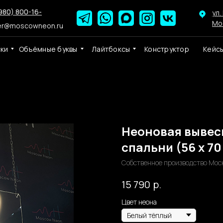
980) 800-16-
ул.
Мо
er@moscowneon.ru
ски
Объёмные буквы
Лайтбоксы
Конструктор
Кейс
Неоновая вывеск
спальни (56 х 70
Собственное производство Мос
р.
15 790
Цвет неона