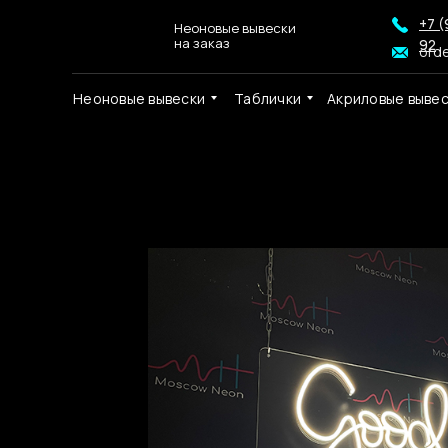
+7 (
Неоновые вывески
на заказ
92
ord
Неоновые вывески
Таблички
Акриловые выве