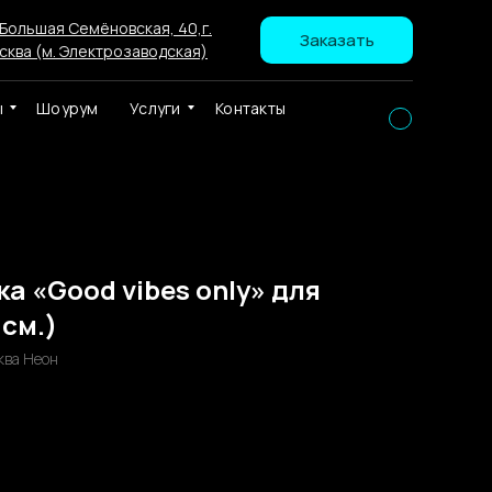
 Большая Семёновская, 40,г.
Заказать
сква (м. Электрозаводская)
ы
Шоурум
Услуги
Контакты
а «Good vibes only» для
 см.)
ква Неон