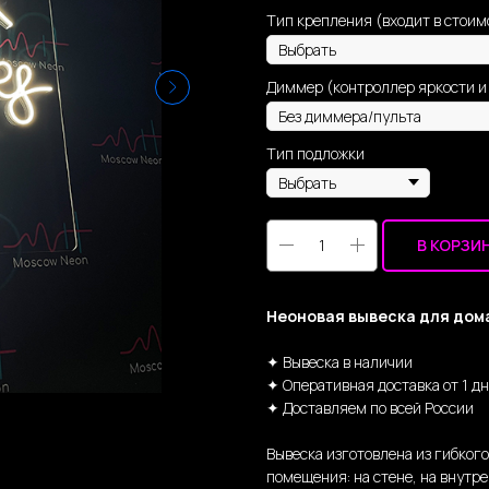
Тип крепления (входит в стоим
Диммер (контроллер яркости и
Тип подложки
В КОРЗИ
Неоновая вывеска для дом
✦ Вывеска в наличии
✦ Оперативная доставка от 1 д
✦ Доставляем по всей России
Вывеска изготовлена из гибког
помещения: на стене, на внутре