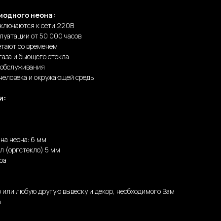
иодного неона:
дключаются к сети 220В
луатации от 50 000 часов
етают со временем
газа и бьющего стекла
 обслуживания
 человека и окружающей среды
и:
на неона: 6 мм
л (оргстекло) 5 мм
ра
 или любую другую вывеску и декор, необходимого Вам
.