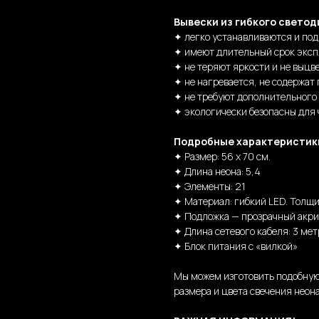
Вывески из гибкого светод
✦ легко устанавливаются и по
✦ имеют длительный срок эксп
✦ не теряют яркости и не выцв
✦ не нагревается, не содержат 
✦ не требуют дополнительного
✦ экологически безопасны для
Подробные характеристик
✦ Размер: 56 х 70 см.
✦ Длина неона: 5,4
✦ Элементы: 21
✦ Материал: гибкий LED. Толщи
✦ Подложка — прозрачный акри
✦ Длина сетевого кабеля: 3 мет
✦ Блок питания с «вилкой»
Мы можем изготовить подобную
размера и цвета свечения неона