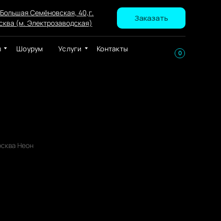
 Большая Семёновская, 40,г.
Заказать
сква (м. Электрозаводская)
ы
Шоурум
Услуги
Контакты
0
 "НАХУЙ" (20 х 60 см.)
сква Неон