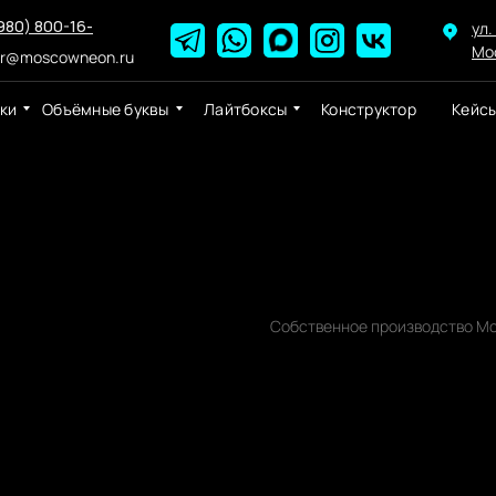
980) 800-16-
ул.
Мо
er@moscowneon.ru
ки
Объёмные буквы
Лайтбоксы
Конструктор
Кейс
Неоновая вывеска
Собственное производство Мо
р.
7390,00
В КОРЗИНУ