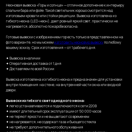
Неоновая вывеска «Горы и солнце» — отличное дополнение к интерьеру
спальни бара или фойе. Такой светильник хорошо смотрится над
изголовьем кровати или стойки рецепции. Вывеска изготовлена из
гибкого неона (LED-неон), дает ровный яркий свет, практически не
нагревается, абсолютно пожаробезопасна.
Готовые вывески с изображением гор есть только в представленном на
фото варианте, но мы можем
изготовить неоновую вывеску
по любому
вашему эскизу. Срок изготовления — от 1 рабочего дня.
✦ Вывеска в наличии
✦ Оперативная доставка от 1 дня
✦ Доставляем по всей России
Вывеска изготовлена из гибкого неона и предназначен для установки
внутри помещения: на стене, на внутренней части окна или входной
двери.
Вывески из гибкого светодиодного неона:
✦ легко устанавливаются и подключаются к сети 220В
✦ имеют длительный срок эксплуатации от 50 000 часов
✦ не теряют яркости и не выцветают со временем
✦ не нагревается, не содержат газа и бьющего стекла
✦ не требуют дополнительного обслуживания